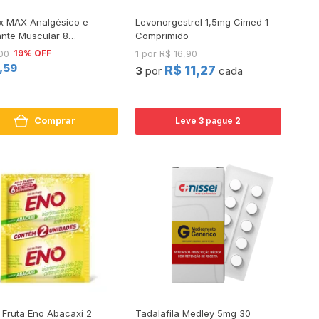
ex MAX Analgésico e
Levonorgestrel 1,5mg Cimed 1
ante Muscular 8
Comprimido
imidos
19% OFF
00
1 por R$ 16,90
4,59
R$ 11,27
3
por
cada
Comprar
Leve
3
pague
2
 Fruta Eno Abacaxi 2
Tadalafila Medley 5mg 30