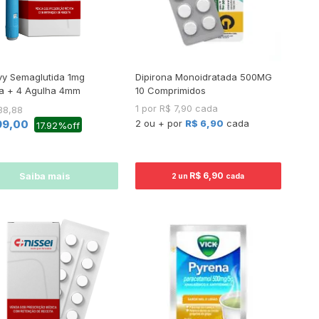
y Semaglutida 1mg
Dipirona Monoidratada 500MG
a + 4 Agulha 4mm
10 Comprimidos
1 por R$ 7,90 cada
38,88
99,00
2 ou + por
R$ 6,90
cada
17.92%off
Saiba mais
R$ 6,90
2 un
cada