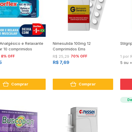
 Analgésico e Relaxante
Nimesulida 100mg 12
Stilgr
r 10 comprimidos
Comprimidos Ems
8% OFF
70% OFF
R$ 25,29
1 por 
5
R$ 7,69
5 ou 
Comprar
Comprar
De