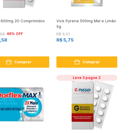
il 600mg 20 Comprimidos
Vick Pyrena 500mg Mel e Limão
5g
49% OFF
,68
R$ 6,01
3,58
R$ 5,75
Comprar
Comprar
Leve 3 pague 2