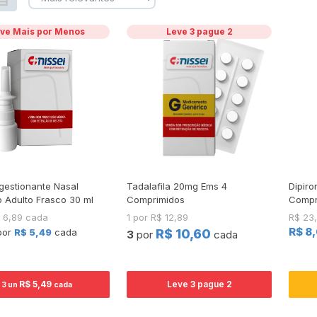
ve Mais por Menos
Leve 3 pague 2
estionante Nasal
Tadalafila 20mg Ems 4
Dipiro
 Adulto Frasco 30 ml
Comprimidos
Compr
$ 6,89 cada
1 por R$ 12,89
R$ 23
R$ 8
por
R$ 5,49
cada
R$ 10,60
3
por
cada
R$ 5,49
Leve
3
pague
2
3 un
cada