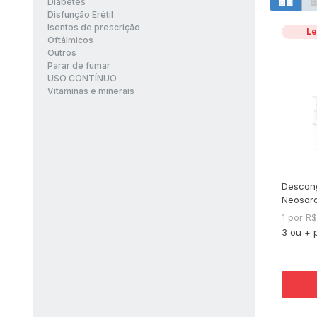
Diabetes
Disfunção Erétil
Isentos de prescrição
Le
Oftálmicos
Outros
Parar de fumar
USO CONTÍNUO
Vitaminas e minerais
Descong
Neosoro
1 por R
3 ou + 