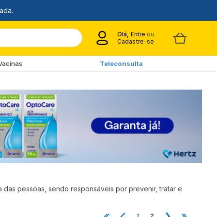
Olá,
Entre
ou
Cadastre-se
Vacinas
Teleconsulta
as pessoas, sendo responsáveis por prevenir, tratar e
1
2