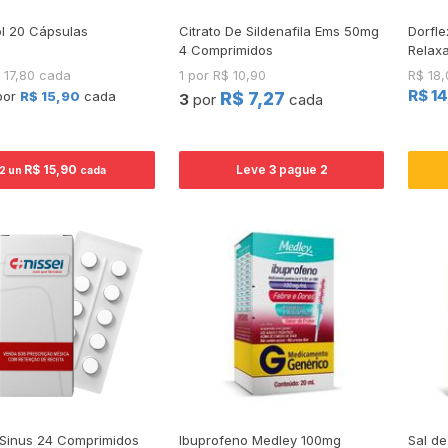
l 20 Cápsulas
Citrato De Sildenafila Ems 50mg
Dorfl
4 Comprimidos
Relax
compr
$ 17,80 cada
1 por R$ 10,90
R$ 18,
R$ 1
por
R$ 15,90
cada
R$ 7,27
3
por
cada
R$ 15,90
Leve
3
pague
2
2 un
cada
 Sinus 24 Comprimidos
Ibuprofeno Medley 100mg
Sal de