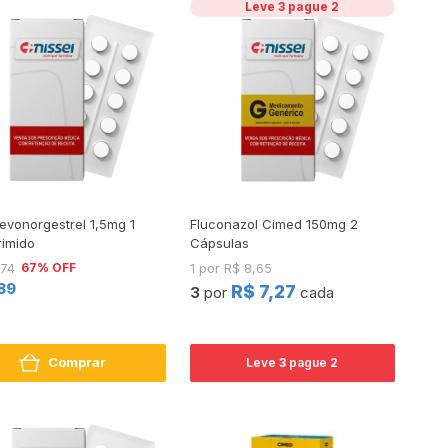
Leve 3 pague 2
evonorgestrel 1,5mg 1
Fluconazol Cimed 150mg 2
imido
Cápsulas
67% OFF
,74
1 por R$ 8,65
,89
R$ 7,27
3
por
cada
Comprar
Leve
3
pague
2