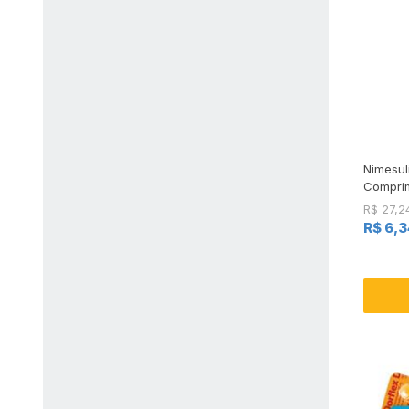
Nimesul
Compri
R$ 27,2
R$ 6,