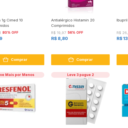
a 1g Cimed 10
Antialérgico Histamin 20
Ibupr
midos
Comprimidos
80% OFF
56% OFF
1
R$ 19,97
R$ 26
9
R$ 8,80
R$ 1
Comprar
Comprar
ve Mais por Menos
Leve 3 pague 2