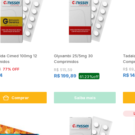
ida Cimed 100mg 12
Glyxambi 25/5mg 30
Tadal
midos
Comprimidos
Compr
77% OFF
4
R$ 69
R$ 515,59
34
R$ 1
R$ 199,89
61.23%off
Comprar
Saiba mais