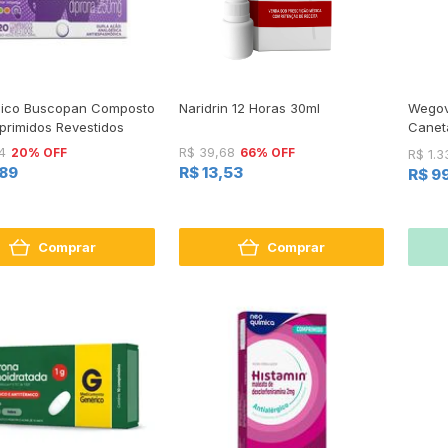
sico Buscopan Composto
Naridrin 12 Horas 30ml
Wegov
rimidos Revestidos
Canet
20% OFF
66% OFF
4
R$ 39,68
R$ 1.3
,89
R$ 13,53
R$ 9
Comprar
Comprar