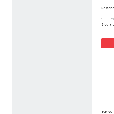
Resfeno
1 por R
2 ou + 
Tylenol