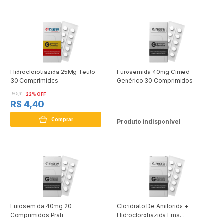
Hidroclorotiazida 25Mg Teuto
Furosemida 40mg Cimed
30 Comprimidos
Genérico 30 Comprimidos
R$ 5,61
22% OFF
R$ 4,40
Comprar
Produto indisponível
Furosemida 40mg 20
Cloridrato De Amilorida +
Comprimidos Prati
Hidroclorotiazida Ems