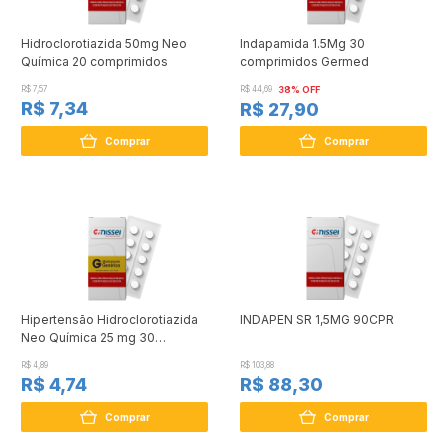
Hidroclorotiazida 50mg Neo
Indapamida 1.5Mg 30
Química 20 comprimidos
comprimidos Germed
R$ 7,57
R$ 44,69
38% OFF
R$ 7,34
R$ 27,90
Comprar
Comprar
Hipertensão Hidroclorotiazida
INDAPEN SR 1,5MG 90CPR
Neo Química 25 mg 30
comprimidos
R$ 4,89
R$ 103,88
R$ 4,74
R$ 88,30
Comprar
Comprar