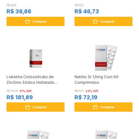
R$ 40,95
R$ 53,10
R$ 36,86
R$ 46,73
Comprar
Comprar
Lokelma Ciclossilicato de
Natrilix Sr 1,5mg Com 60
Zircônio Sódico Hidratado
Comprimidos
Suspensão Oral em Pó 3
R$ 230,40
21% OFF
R$ 93,81
23% OFF
sachês 5g cada
R$ 181,89
R$ 72,19
Comprar
Comprar