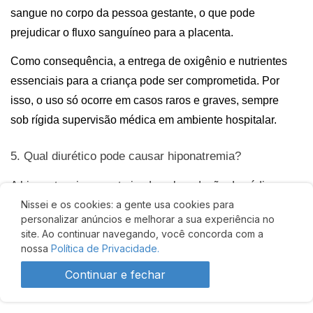
sangue no corpo da pessoa gestante, o que pode 
prejudicar o fluxo sanguíneo para a placenta. 
Como consequência, a entrega de oxigênio e nutrientes 
essenciais para a criança pode ser comprometida. Por 
isso, o uso só ocorre em casos raros e graves, sempre 
sob rígida supervisão médica em ambiente hospitalar.
5. Qual diurético pode causar hiponatremia?
A hiponatremia, caracterizada pela redução do sódio no 
Nissei e os cookies: a gente usa cookies para
sangue, está mais frequentemente associada ao uso de 
personalizar anúncios e melhorar a sua experiência no
diuréticos tiazídicos
 (hidroclorotiazida, clortalidona, 
site. Ao continuar navegando, você concorda com a
etc.). 
nossa
Política de Privacidade.
Esse efeito pode ocorrer porque esses medicamentos 
Continuar e fechar
aumentam a eliminação de líquidos e alteram o 
equilíbrio de eletrólitos no organismo. Pessoas idosas 