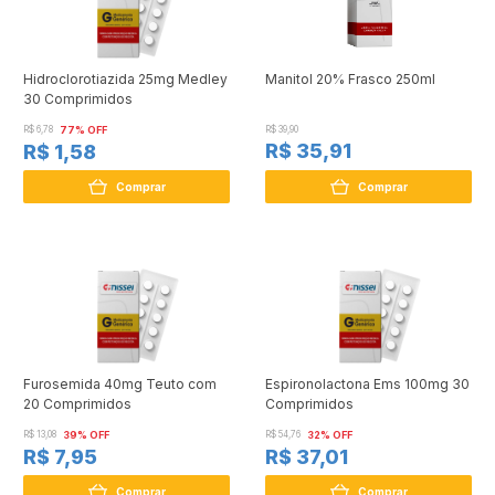
Hidroclorotiazida 25mg Medley
Manitol 20% Frasco 250ml
30 Comprimidos
R$ 6,78
77% OFF
R$ 39,90
R$ 35,91
R$ 1,58
Comprar
Comprar
Furosemida 40mg Teuto com
Espironolactona Ems 100mg 30
20 Comprimidos
Comprimidos
R$ 13,08
39% OFF
R$ 54,76
32% OFF
R$ 7,95
R$ 37,01
Comprar
Comprar