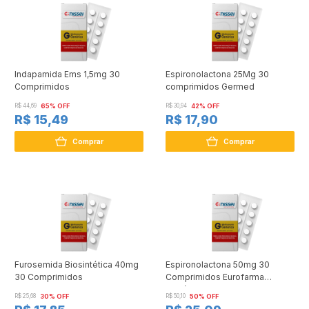
Indapamida Ems 1,5mg 30
Espironolactona 25Mg 30
Comprimidos
comprimidos Germed
R$ 44,69
65% OFF
R$ 30,94
42% OFF
R$ 15,49
R$ 17,90
Comprar
Comprar
Furosemida Biosintética 40mg
Espironolactona 50mg 30
30 Comprimidos
Comprimidos Eurofarma
Genérico
R$ 25,68
30% OFF
R$ 50,10
50% OFF