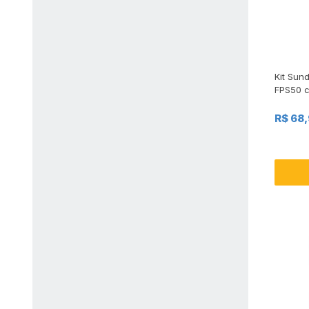
Kit Sun
FPS50 c
+ 120ml
R$ 68