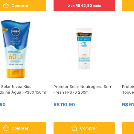
Comprar
R$ 62,90
2 un
cada
 Solar Nivea Kids
Protetor Solar Neutrogena Sun
Protet
do na Água FPS60 150ml
Fresh FPS70 200ml
Toque
,90
R$ 110,90
R$ 9
Comprar
Comprar