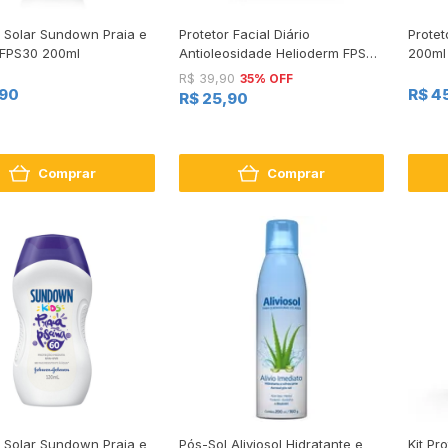
r Solar Sundown Praia e
Protetor Facial Diário
Protet
 FPS30 200ml
Antioleosidade Helioderm FPS50
200ml
50g
35% OFF
R$ 39,90
,90
R$ 4
R$ 25,90
Comprar
Comprar
r Solar Sundown Praia e
Pós-Sol Aliviosol Hidratante e
Kit Pr