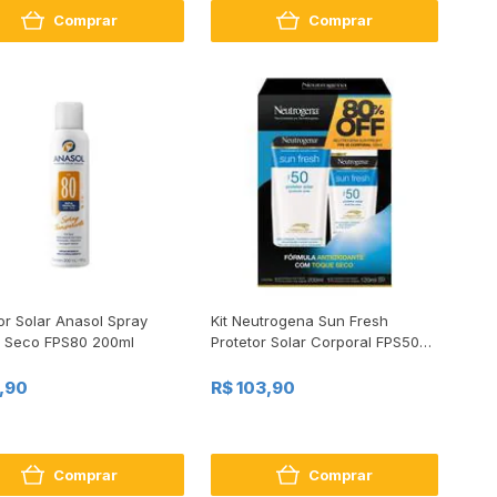
Comprar
Comprar
or Solar Anasol Spray
Kit Neutrogena Sun Fresh
 Seco FPS80 200ml
Protetor Solar Corporal FPS50
200ml+FPS50 120ml 80%
Desconto
1,90
R$ 103,90
Comprar
Comprar