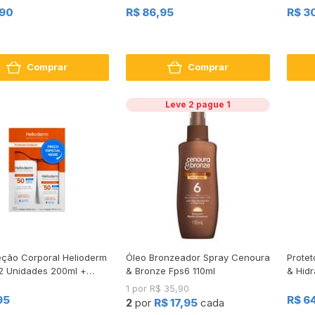
,90
R$ 86,95
R$ 3
Comprar
Comprar
Leve 2 pague 1
teção Corporal Helioderm
Óleo Bronzeador Spray Cenoura
Protet
2 Unidades 200ml +
& Bronze Fps6 110ml
& Hid
1 por R$ 35,90
95
R$ 6
2
por
R$ 17,95
cada