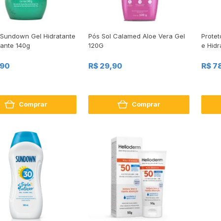
 Sundown Gel Hidratante
Pós Sol Calamed Aloe Vera Gel
Protet
dante 140g
120G
e Hid
,90
R$ 29,90
R$ 7
Comprar
Comprar