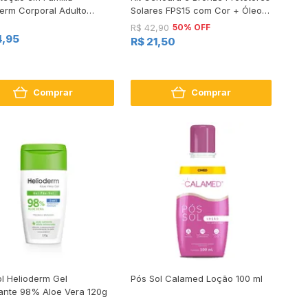
derm Corporal Adulto
Solares FPS15 com Cor + Óleo
200ml + FPS50 Infantil
Bronzeador Spray FPS6 110ml
50% OFF
R$ 42,90
lergênico 120ml
Grátis
4,95
R$ 21,50
Comprar
Comprar
l Helioderm Gel
Pós Sol Calamed Loção 100 ml
tante 98% Aloe Vera 120g