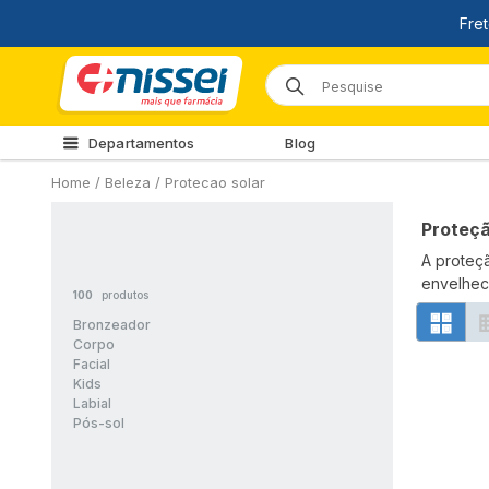
Departamentos
Blog
Home
/
Beleza /
Protecao solar
Proteçã
A proteçã
envelhec
100
produtos
Bronzeador
Corpo
Facial
Kids
Labial
Pós-sol