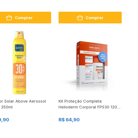
Comprar
Comprar
or Solar Above Aerossol
Kit Proteção Completa
 350ml
Helioderm Corporal FPS30 120ml
+ Facial FPS50 50g
9,90
R$ 64,90