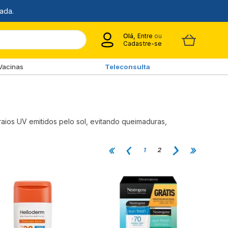
Olá,
Entre
ou
Cadastre-se
Vacinas
Teleconsulta
raios UV emitidos pelo sol, evitando queimaduras,
1
2