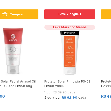
Comprar
Leve
2
pague
1
Leve Mais por Menos
 Solar Facial Anasol Oil
Protetor Solar Principia PS-03
Protet
que Seco FPS50 60g
FPS60 200ml
FPS30
1 por R$ 69,90 cada
,90
R$ 4
2 ou + por
R$ 62,90
cada