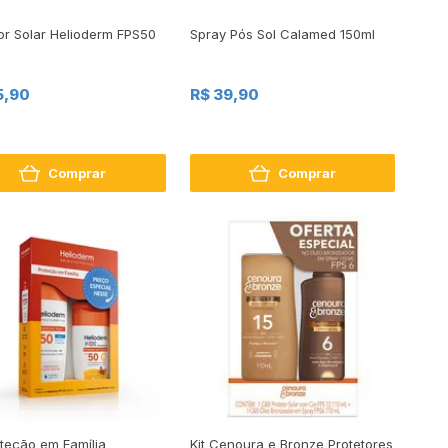
or Solar Helioderm FPS50
Spray Pós Sol Calamed 150ml
5,90
R$ 39,90
Comprar
Comprar
oteção em Família
Kit Cenoura e Bronze Protetores