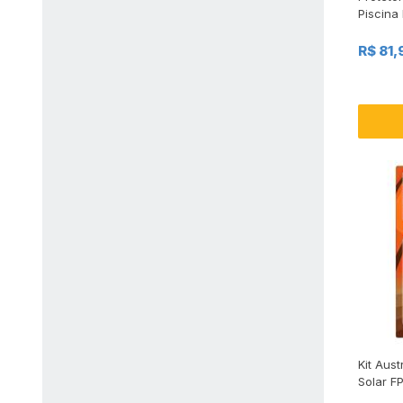
Piscina
R$ 81,
Kit Aust
Solar F
de Broz