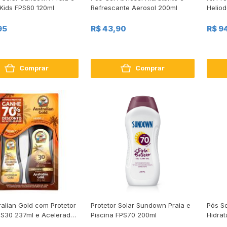
 Kids FPS60 120ml
Refrescante Aerosol 200ml
Helio
FPS50 
Hipoa
95
R$ 43,90
R$ 9
Comprar
Comprar
ralian Gold com Protetor
Protetor Solar Sundown Praia e
Pós So
PS30 237ml e Acelerador
Piscina FPS70 200ml
Hidra
eamento 125ml