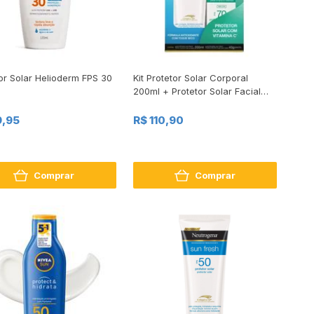
or Solar Helioderm FPS 30
Kit Protetor Solar Corporal
200ml + Protetor Solar Facial
40g Neutrogena Sun Fresh
FPS70
9,95
R$ 110,90
Comprar
Comprar