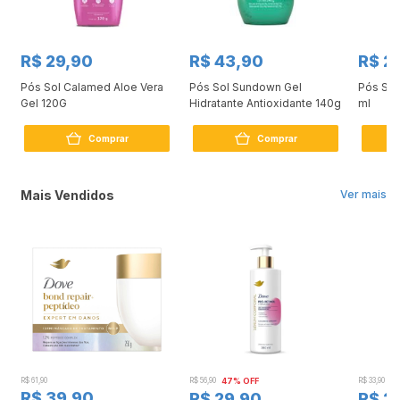
R$ 29,90
R$ 43,90
R$ 2
l
Pós Sol Calamed Aloe Vera
Pós Sol Sundown Gel
Pós Sol
Gel 120G
Hidratante Antioxidante 140g
ml
Comprar
Comprar
Mais Vendidos
Ver mais
R$ 61,90
R$ 56,90
47% OFF
R$ 33,90
3
R$ 39,90
R$ 29,90
R$ 2