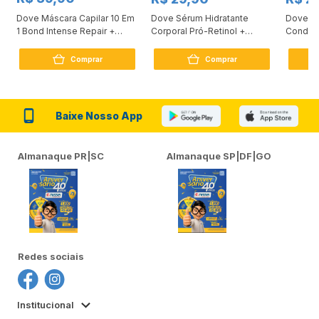
Dove Máscara Capilar 10 Em
Dove Sérum Hidratante
Dove Ki
1 Bond Intense Repair +
Corporal Pró-Retinol +
Condici
Peptídeo 250G
Firmador 380Ml
Reconst
Comprar
Comprar
Baixe Nosso App
Almanaque PR|SC
Almanaque SP|DF|GO
Redes sociais
Institucional