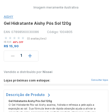
Imagem meramente ilustrativa
AISHY
Gel Hidratante Aishy Pós Sol 120g
EAN: 07898560030086
Código: 1004805
(0 avaliações)
R$ 30,95
49% OFF
R$ 15,90
1
Vendido e distribuído por
Nissei
Lojas próximas com estoque:
Consultar lojas
Descrição de Produto
Gel Hidratante Aishy Pós Sol 120g
O Gel Hidratante Pós-sol Aishy acalma, hidrata e refresca a pele após a
exposição ao sol. Sua fórmula leve e de rápida absorção ajuda a aliviar a