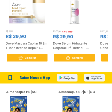
R$ 56,90
R$ 56,90
47% OFF
R$ 31,90
2
R$ 39,90
R$ 29,90
R$ 2
Dove Máscara Capilar 10 Em
Dove Sérum Hidratante
Dove Ki
1 Bond Intense Repair +
Corporal Pró-Retinol +
Condici
Peptídeo 250G
Firmador 380Ml
Reconst
Comprar
Comprar
Baixe Nosso App
Almanaque PR|SC
Almanaque SP|DF|GO