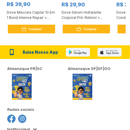
R$ 39,90
R$ 29,90
R$ 2
Dove Máscara Capilar 10 Em
Dove Sérum Hidratante
Dove Ki
1 Bond Intense Repair +
Corporal Pró-Retinol +
Condici
Peptídeo 250G
Firmador 380Ml
Reconst
Comprar
Comprar
Baixe Nosso App
Almanaque PR|SC
Almanaque SP|DF|GO
Redes sociais
Institucional