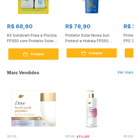
R$ 68,90
R$ 78,90
R$ 2
Kit Sundown Praia e Piscina
Protetor Solar Nivea Sun
Proteto
FPS50 com Protetor Solar
Protect e Hidrata FPS50
FPS 30 
200ml + 120ml Grátis
200ml
Comprar
Comprar
Mais Vendidos
Ver mais
R$ 61,90
R$ 56,90
47% OFF
R$ 33,90
3