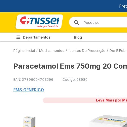
Departamentos
Blog
Página Inicial
/
Medicamentos
/
Isentos De Prescrição
/
Dor E Feb
Paracetamol Ems 750mg 20 Co
EAN: 07896004703596
Código: 28986
EMS GENERICO
Leve Mais por M