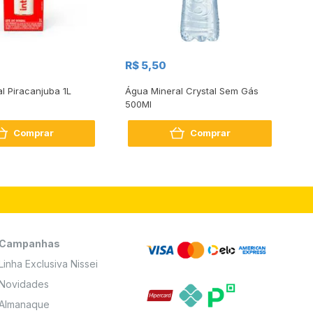
R$
R$ 5,50
R
al Piracanjuba 1L
Água Mineral Crystal Sem Gás
Do
500Ml
Bo
2
Comprar
Comprar
Campanhas
Linha Exclusiva Nissei
Novidades
Almanaque