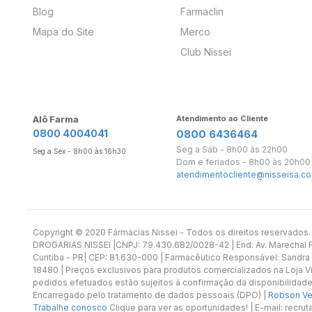
Blog
Farmaclin
Mapa do Site
Merco
Club Nissei
Alô Farma
Atendimento ao Cliente
0800 4004041
0800 6436464
Seg a Sáb - 8h00 às 22h00
Seg a Sex - 8h00 às 16h30
Dom e feriados - 8h00 às 20h00
atendimentocliente@nisseisa.co
Copyright ©️ 2020 Fármacias Nissei - Todos os direitos reservado
DROGARIAS NISSEI |CNPJ: 79.430.682/0028-42 | End: Av. Marechal Fl
Curitiba - PR| CEP: 81.630-000 | Farmacêutico Responsável: Sandra
18480 | Preços exclusivos para produtos comercializados na Loja Vi
pedidos efetuados estão sujeitos à confirmação da disponibilidade
Encarregado pelo tratamento de dados pessoais (DPO) |
Robson Vet
Trabalhe conosco
Clique para ver as oportunidades! | E-mail: recr