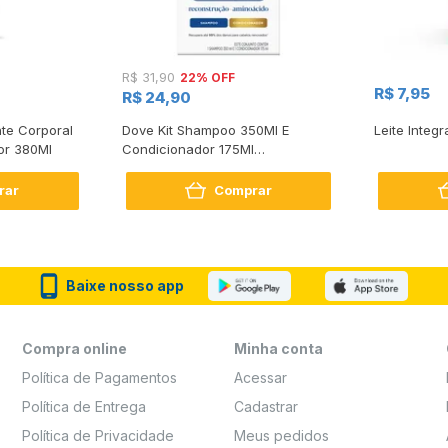
22% OFF
R$ 31,90
R$ 7,95
R$ 24,90
te Corporal
Dove Kit Shampoo 350Ml E
Leite Integr
or 380Ml
Condicionador 175Ml
Reconstrução + Aminoácido
rar
Comprar
Baixe nosso app
Compra online
Minha conta
Política de Pagamentos
Acessar
Política de Entrega
Cadastrar
Política de Privacidade
Meus pedidos