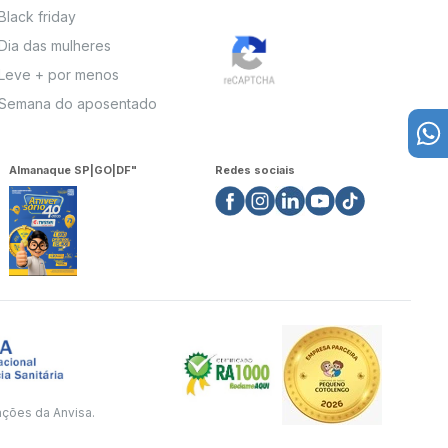
Black friday
Dia das mulheres
Leve + por menos
Semana do aposentado
Almanaque SP|GO|DF"
Redes sociais
ações da Anvisa.