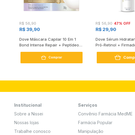
47% OFF
R$ 56,90
R$ 56,90
R$ 39,90
R$ 29,90
s
Dove Máscara Capilar 10 Em 1
Dove Sérum Hidratan
Bond Intense Repair + Peptídeo
Pró-Retinol + Firmad
250G
Comp
Comprar
Institucional
Serviços
Sobre a Nissei
Convênio Farmácia MedME
Nossas lojas
Farmácia Popular
Trabalhe conosco
Manipulação