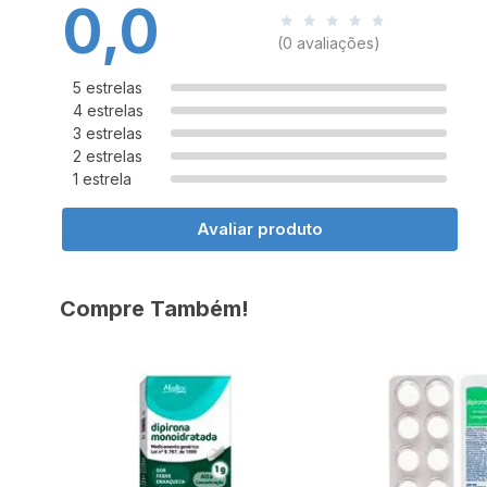
0,0
(0 avaliações)
5 estrelas
4 estrelas
3 estrelas
2 estrelas
1 estrela
Avaliar produto
Compre Também!