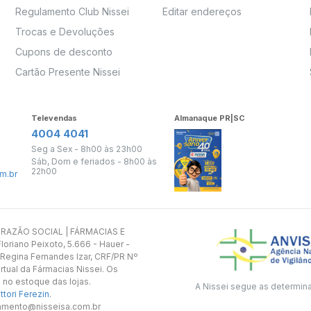
Regulamento Club Nissei
Editar endereços
Trocas e Devoluções
Cupons de desconto
Cartão Presente Nissei
Televendas
Almanaque PR|SC
4004 4041
Seg a Sex - 8h00 às 23h00
Sáb, Dom e feriados - 8h00 às
22h00
m.br
s. RAZÃO SOCIAL | FÁRMACIAS E
oriano Peixoto, 5.666 - Hauer -
 Regina Fernandes Izar, CRF/PR Nº
rtual da Fármacias Nissei. Os
 no estoque das lojas.
A Nissei segue as determin
tori Ferezin
.
utamento@nisseisa.com.br