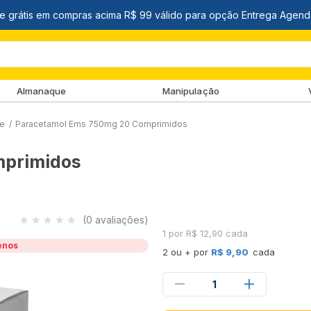
Almanaque
Manipulação
re
/
Paracetamol Ems 750mg 20 Comprimidos
mprimidos
(0 avaliações)
1 por R$ 12,90 cada
enos
2 ou + por
R$ 9,90
cada
1