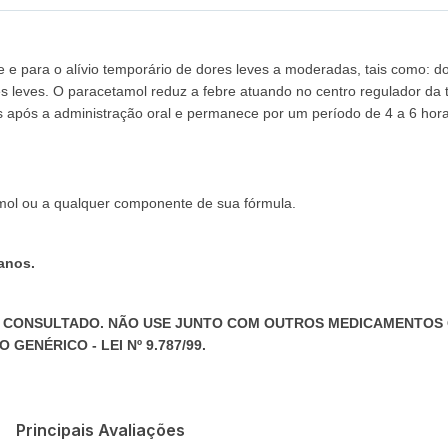
 e para o alívio temporário de dores leves a moderadas, tais como: d
es leves. O paracetamol reduz a febre atuando no centro regulador da
tos após a administração oral e permanece por um período de 4 a 6 hor
amol ou a qualquer componente de sua fórmula.
anos.
SER CONSULTADO. NÃO USE JUNTO COM OUTROS MEDICAMENTO
ENÉRICO - LEI Nº 9.787/99.
Principais Avaliações