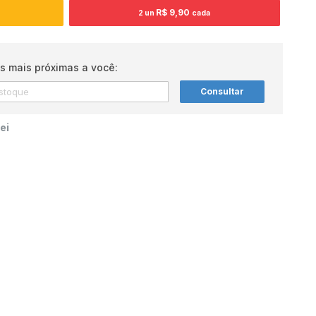
R$ 9,90
2 un
cada
s mais próximas a você:
Consultar
ei