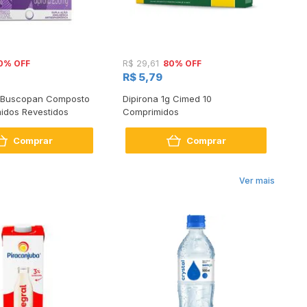
0% OFF
80% OFF
R$ 29,61
R$
R$ 5,79
R$
 Buscopan Composto
Dipirona 1g Cimed 10
An
idos Revestidos
Comprimidos
Co
Comprar
Comprar
Ver mais