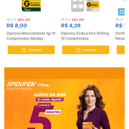
R$ 23,44
66% OFF
R$ 10,44
59% OFF
R$ 8,66
8%
R$ 8,00
R$ 4,29
R$ 7
Dipirona Monoidratada 1gr 10
Dipirona Sódica Ems 500mg
Dorflex
Comprimidos Medley
10 Comprimidos
Relaxan
compri
Comprar
Comprar