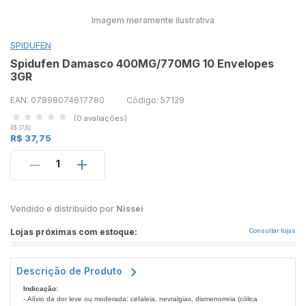
Imagem meramente ilustrativa
SPIDUFEN
Spidufen Damasco 400MG/770MG 10 Envelopes
3GR
EAN: 07898074617780
Código: 57129
(0 avaliações)
R$ 37,82
R$ 37,75
1
Vendido e distribuído por
Nissei
Lojas próximas com estoque:
Consultar lojas
Descrição de Produto
Indicação:
- Alívio da dor leve ou moderada: cefaleia, nevralgias, dismenorreia (cólica