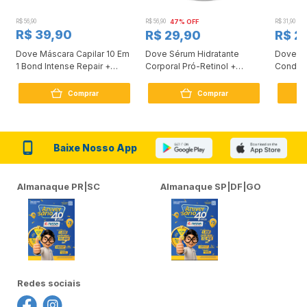
R$ 56,90
R$ 56,90
47% OFF
R$ 31,90
2
R$ 39,90
R$ 29,90
R$ 2
Dove Máscara Capilar 10 Em
Dove Sérum Hidratante
Dove Ki
1 Bond Intense Repair +
Corporal Pró-Retinol +
Condici
Peptídeo 250G
Firmador 380Ml
Reconst
Comprar
Comprar
Baixe Nosso App
Almanaque PR|SC
Almanaque SP|DF|GO
Redes sociais