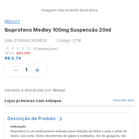
Imagem meramente ilustrativa
MEDLEY
Ibuprofeno Medley 100mg Suspensão 20ml
EAN: 07896422519830
Código: 2718
(0 avaliações)
R$ 19,72
66% OFF
R$ 6,79
1
Vendido e distribuído por
Nissei
Lojas próximas com estoque:
Consultar lojas
Descrição de Produto
Indicação:
Ibuprofeno é um medicamento indicado para redução da febre e para o alívio de
dores, tais como: Dores decorrentes de gripes e resfriados, dor de garganta, dor