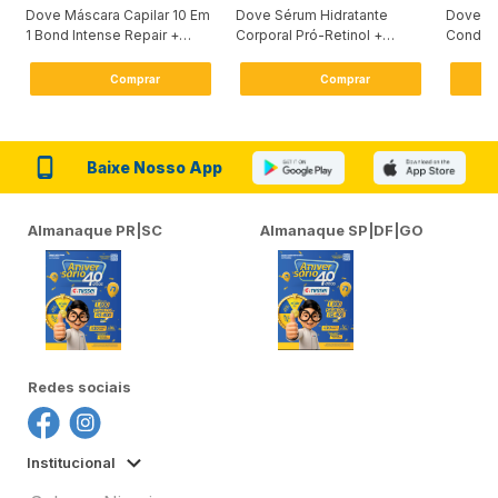
Dove Máscara Capilar 10 Em
Dove Sérum Hidratante
Dove Ki
1 Bond Intense Repair +
Corporal Pró-Retinol +
Condici
Peptídeo 250G
Firmador 380Ml
Reconst
Comprar
Comprar
Baixe Nosso App
Almanaque PR|SC
Almanaque SP|DF|GO
Redes sociais
Institucional