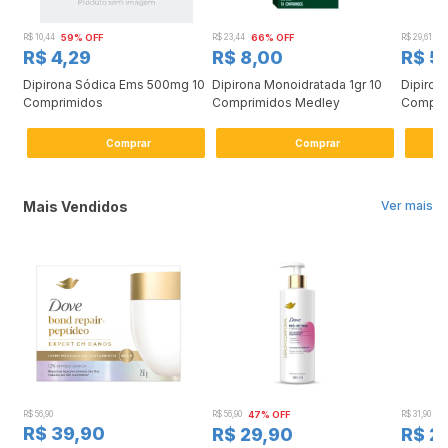
R$ 10,44
59% OFF
R$ 23,44
66% OFF
R$ 29,61
8
R$ 4,29
R$ 8,00
R$ 5
Dipirona Sódica Ems 500mg 10
Dipirona Monoidratada 1gr 10
Dipiron
Comprimidos
Comprimidos Medley
Compri
Comprar
Comprar
Mais Vendidos
Ver mais
R$ 56,90
R$ 56,90
47% OFF
R$ 31,90
2
R$ 39,90
R$ 29,90
R$ 2