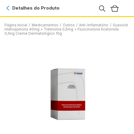
Detalhes do Produto
Página Inicial
/
Medicamentos
/
Outros
/
Anti-Inflamatório
/
Suavicid
Hidroquinona 40mg + Tretinoína 0,5mg + Fluocinolona Acetonida
0,1mg Creme Dermatológico 10g