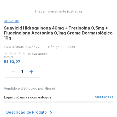
Imagem meramente ilustrativa
SUAVICID
Suavicid Hidroquinona 40mg + Tretinoína 0,5mg +
Fluocinolona Acetonida 0,1mg Creme Dermatológico
10g
EAN: 07894916325677
Código: 1003998
(0 avaliações)
R$ 104,62
R$ 92,07
1
Vendido e distribuído por
Nissei
Lojas próximas com estoque:
Consultar lojas
Descrição de Produto