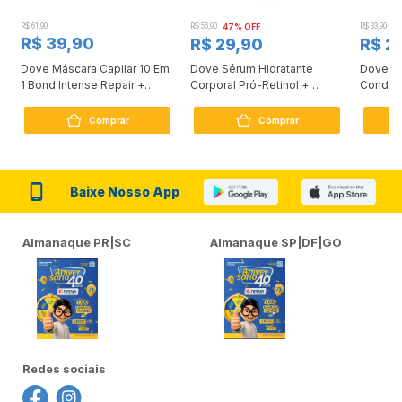
R$ 61,90
R$ 56,90
47% OFF
R$ 33,90
3
R$ 39,90
R$ 29,90
R$ 2
Dove Máscara Capilar 10 Em
Dove Sérum Hidratante
Dove Ki
1 Bond Intense Repair +
Corporal Pró-Retinol +
Condici
Peptídeo 250G
Firmador 380Ml
Reconst
Comprar
Comprar
Baixe Nosso App
Almanaque PR|SC
Almanaque SP|DF|GO
Redes sociais