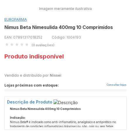
Imagem meramente ilustrativa
EUROFARMA
Nimus Beta Nimesulida 400mg 10 Comprimidos
EAN: 07891317018252
Código: 1004193
(0 avaliações)
Produto indisponível
Vendido e distribuído por
Nissei
Lojas próximas com estoque:
Consultar lojas
Descrição de Produto
Nimus Beta Nimesulida 400mg 10 Comprimidos
Indicação:
Nimus Beta® é indicado como anti-inflamatório, analgésico e antipirético no
tratamento de condições inflamatórias dolorosas ou não, com ou sem febre,
incluindo aquelas associadas ao sistema osteoarticular, como artrite, tendinite,