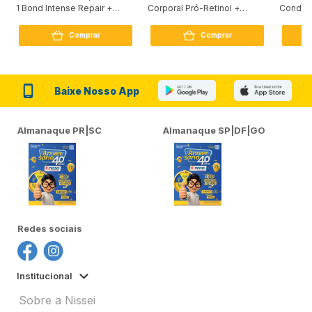
1 Bond Intense Repair +
Corporal Pró-Retinol +
Condici
Peptídeo 250G
Firmador 380Ml
Reconst
Comprar
Comprar
Baixe Nosso App
Almanaque PR|SC
Almanaque SP|DF|GO
Redes sociais
Institucional
Sobre a Nissei