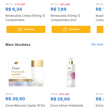
R$ 27,24
77% OFF
R$ 25,29
70% OFF
R$ 26,68
4
R$ 6,34
R$ 7,69
R$ 1
Nimesulida Cimed 100mg 12
Nimesulida 100mg 12
Ibupril
Comprimidos
Comprimidos Ems
Compri
Comprar
Comprar
Mais Vendidos
Ver mais
R$ 56,90
R$ 56,90
47% OFF
R$ 31,90
2
R$ 39,90
R$ 29,90
R$ 2
Dove Máscara Capilar 10 Em
Dove Sérum Hidratante
Dove Ki