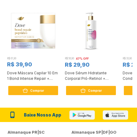
R$ 61,90
R$ 56,90
47% OFF
R$ 33,90
3
R$ 39,90
R$ 29,90
R$ 2
Dove Máscara Capilar 10 Em
Dove Sérum Hidratante
Dove Ki
1 Bond Intense Repair +
Corporal Pró-Retinol +
Condici
Peptídeo 250G
Firmador 380Ml
Reconst
Comprar
Comprar
Baixe Nosso App
Almanaque PR|SC
Almanaque SP|DF|GO