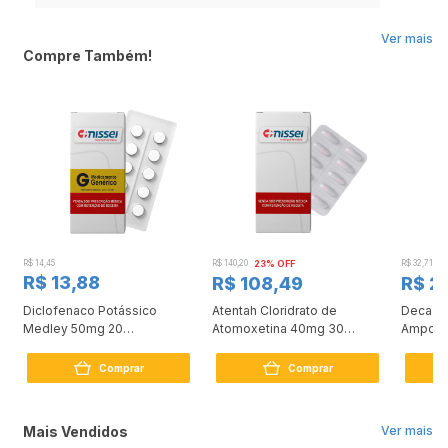
Ver mais
Compre Também!
R$ 14,45
R$ 140,20
23% OFF
R$ 32,71
3
R$ 13,88
R$ 108,49
R$ 2
Diclofenaco Potássico
Atentah Cloridrato de
Deca Du
Medley 50mg 20
Atomoxetina 40mg 30
Ampola
Comprimidos
Cápsulas
Comprar
Comprar
Mais Vendidos
Ver mais