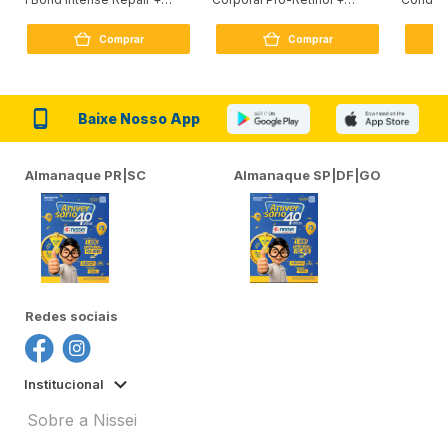
Peptídeo 250G
Firmador 380Ml
Reconst
Comprar
Comprar
Baixe Nosso App
Almanaque PR|SC
Almanaque SP|DF|GO
Redes sociais
Institucional
Sobre a Nissei