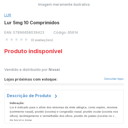
Imagem meramente ilustrativa
LUR
Lur 5mg 10 Comprimidos
EAN: 07896658039423
Código: 65614
(0 avaliações)
Produto indisponível
Vendido e distribuído por
Nissei
Lojas próximas com estoque:
Consultar lojas
Descrição de Produto
Indicação:
Lur é indicado para o alívio dos sintomas da rinite alérgica, como espirro, rinorreia
(corrimento nasal), prurido (coceira) e congestão nasal, prurido ocular (coceira nos
olhos), lacrimejamento e vermelhidão dos olhos, prurido do palato (coceira no céu
da boca) e tosse.
Lur também é indicado para o alívio dos sinais e sintomas de coceiras de pele