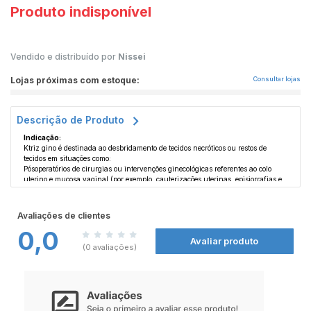
Produto indisponível
Vendido e distribuído por
Nissei
Lojas próximas com estoque:
Consultar lojas
Descrição de Produto
Indicação:
Ktriz gino é destinada ao desbridamento de tecidos necróticos ou restos de
tecidos em situações como:
Pósoperatórios de cirurgias ou intervenções ginecológicas referentes ao colo
uterino e mucosa vaginal (por exemplo, cauterizações uterinas, episiorrafias e
colpoperineorrafias), em casos de cervicites (por exemplo, erosivas e pósparto) e
vaginites (por exemplo, ulcerativas).
Contraindicação:
Avaliações de clientes
Ktriz gino (colagenase com cloranfenicol) é contraindicada:
0,0
A pacientes com hipersensibilidade (alergia) à colagenase, ao cloranfenicol ou
Avaliar produto
a qualquer outro componente da formulação;
(0 avaliações)
A pacientes com doença hematológica (doença do sangue) presente ou anterior,
por exemplo, panmielopatia (doenças da medula óssea) e icterícia hemolítica
(cor amarelada do paciente devido à destruição dos glóbulos vermelhos no
sangue).
Este medicamento não deve ser utilizado por mulheres grávidas sem orientação
médica ou do cirurgião-dentista.