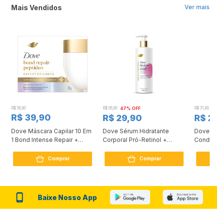
Mais Vendidos
Ver mais
R$ 56,90
R$ 56,90
47% OFF
R$ 31,90
2
R$ 39,90
R$ 29,90
R$ 2
Dove Máscara Capilar 10 Em
Dove Sérum Hidratante
Dove Ki
1 Bond Intense Repair +
Corporal Pró-Retinol +
Condici
Peptídeo 250G
Firmador 380Ml
Reconst
Comprar
Comprar
Baixe Nosso App