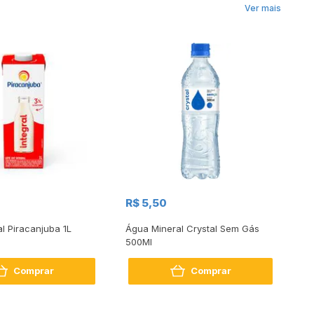
Ver mais
R$
R$ 5,50
R
al Piracanjuba 1L
Água Mineral Crystal Sem Gás
Do
500Ml
Bo
2
Comprar
Comprar