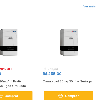
Ver mais
20% OFF
R$ 255,33
R$
9
R$ 255,30
R$
20mg/ml Prati-
Canabidiol 20mg 30ml + Seringa
De
Solução Oral 30ml
Comprar
Comprar