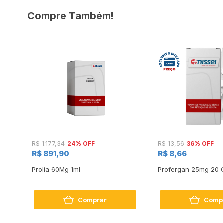
Compre Também!
24% OFF
36% OFF
R$ 1.177,34
R$ 13,56
R$ 891,90
R$ 8,66
Oral
Prolia 60Mg 1ml
Profergan 25mg 20 
ga
Comprar
Comp