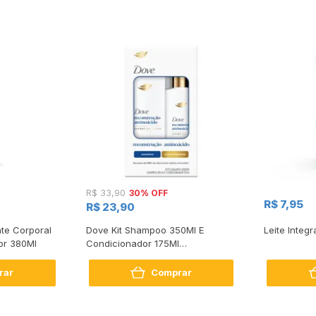
30% OFF
R$ 33,90
R$ 7,95
R$ 23,90
te Corporal
Dove Kit Shampoo 350Ml E
Leite Integr
or 380Ml
Condicionador 175Ml
Reconstrução + Aminoácido
rar
Comprar