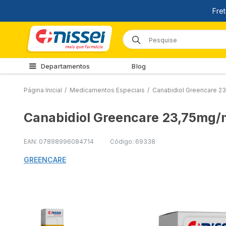
Departamentos
Blog
Página Inicial
/
Medicamentos Especiais
/
Canabidiol Greencare 2
Canabidiol Greencare 23,75mg/m
EAN: 07898996084714
Código: 69338
GREENCARE