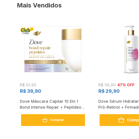
Mais Vendidos
47% OFF
R$ 61,90
R$ 56,90
R$ 39,90
R$ 29,90
s
Dove Máscara Capilar 10 Em 1
Dove Sérum Hidratan
Bond Intense Repair + Peptídeo
Pró-Retinol + Firmad
250G
Comp
Comprar