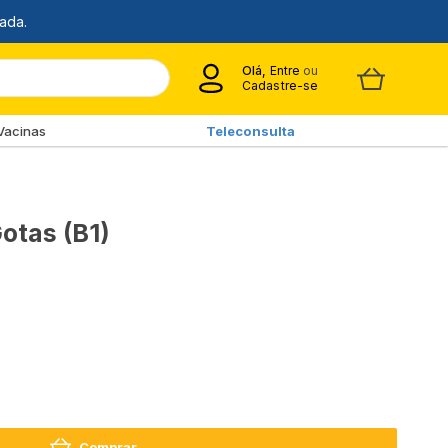
Olá,
Entre
ou
Cadastre-se
Vacinas
Teleconsulta
otas (B1)
Comprar