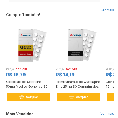
PROCURE O MÉDICO E O FARMACÊUTICO. LEIA A BULA.
Ver mais
Compre Também!
R$ 55,29
70% OFF
R$ 66,95
79% OFF
R$ 114,24
R$ 16,79
R$ 14,19
R$ 3
Cloridrato de Sertralina
Hemifumarato de Quetiapina
Cloridr
50mg Medley Genérico 30
Ems 25mg 30 Comprimidos
75mg 3
Comprimidos
Comprar
Comprar
Mais Vendidos
Ver mais