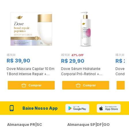
R$ 56,90
R$ 56,90
47% OFF
R$ 31,90
2
R$ 39,90
R$ 29,90
R$ 2
Dove Máscara Capilar 10 Em
Dove Sérum Hidratante
Dove Ki
1 Bond Intense Repair +
Corporal Pró-Retinol +
Condici
Peptídeo 250G
Firmador 380Ml
Reconst
Comprar
Comprar
Baixe Nosso App
Almanaque PR|SC
Almanaque SP|DF|GO