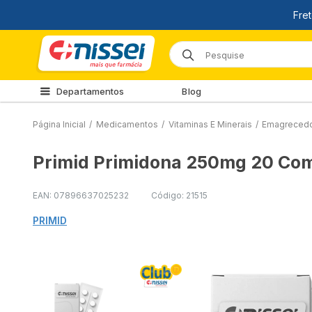
Departamentos
Blog
Página Inicial
/
Medicamentos
/
Vitaminas E Minerais
/
Emagreced
Primid Primidona 250mg 20 Co
EAN: 07896637025232
Código: 21515
PRIMID