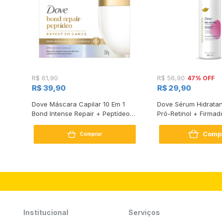
47% OFF
R$ 61,90
R$ 56,90
R$ 39,90
R$ 29,90
s
Dove Máscara Capilar 10 Em 1
Dove Sérum Hidratan
Bond Intense Repair + Peptídeo
Pró-Retinol + Firmad
250G
Comp
Comprar
Institucional
Serviços