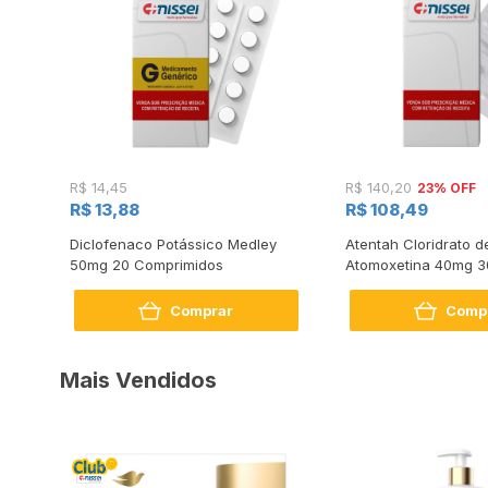
23% OFF
R$ 14,45
R$ 140,20
R$ 13,88
R$ 108,49
Diclofenaco Potássico Medley
Atentah Cloridrato d
as
50mg 20 Comprimidos
Atomoxetina 40mg 3
Comprar
Comp
Mais Vendidos