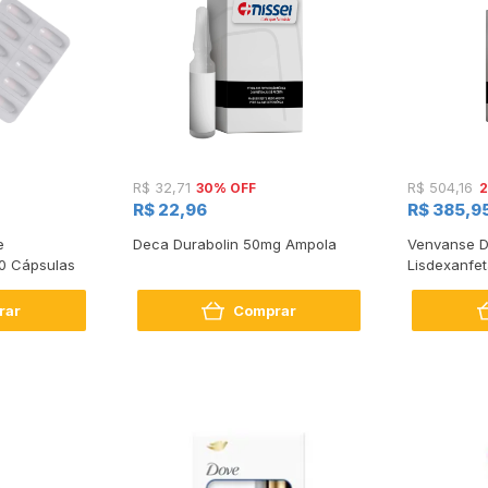
30% OFF
2
R$ 32,71
R$ 504,16
R$ 22,96
R$ 385,9
e
Deca Durabolin 50mg Ampola
Venvanse D
0 Cápsulas
Lisdexanfe
rar
Comprar