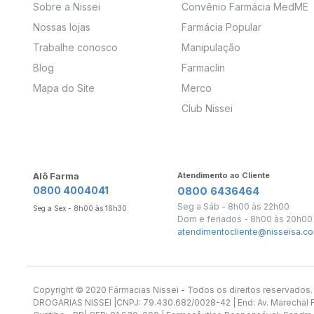
Sobre a Nissei
Convênio Farmácia MedME
Nossas lojas
Farmácia Popular
Trabalhe conosco
Manipulação
Blog
Farmaclin
Mapa do Site
Merco
Club Nissei
Alô Farma
Atendimento ao Cliente
0800 4004041
0800 6436464
Seg a Sáb - 8h00 às 22h00
Seg a Sex - 8h00 às 16h30
Dom e feriados - 8h00 às 20h00
atendimentocliente@nisseisa.co
Copyright ©️ 2020 Fármacias Nissei - Todos os direitos reservado
DROGARIAS NISSEI |CNPJ: 79.430.682/0028-42 | End: Av. Marechal Fl