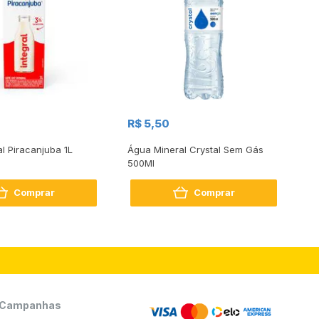
R$
R$ 5,50
R
al Piracanjuba 1L
Água Mineral Crystal Sem Gás
Do
500Ml
Bo
2
Comprar
Comprar
Campanhas