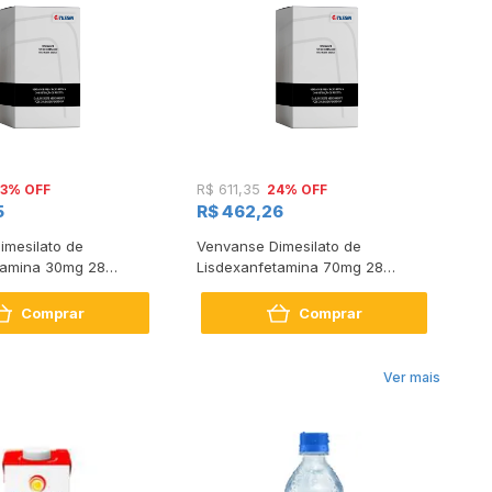
3% OFF
24% OFF
R$ 611,35
R$
5
R$ 462,26
R
imesilato de
Venvanse Dimesilato de
Ri
tamina 30mg 28
Lisdexanfetamina 70mg 28
Comprimidos
Comprimidos
Comprar
Comprar
Ver mais