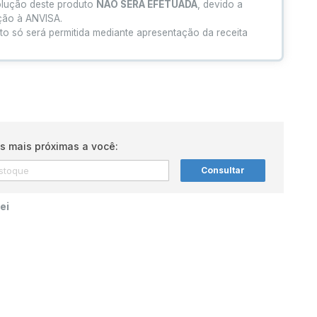
olução deste produto
NÃO SERÁ EFETUADA
, devido a
ação à ANVISA.
to só será permitida mediante apresentação da receita
s mais próximas a você:
Consultar
ei