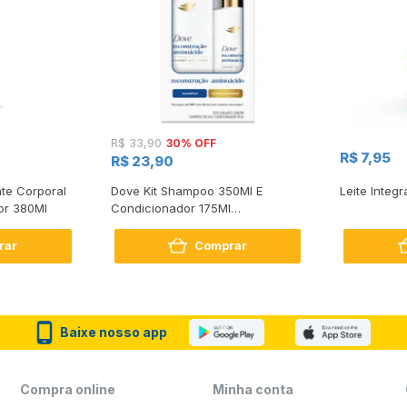
30% OFF
R$ 33,90
R$ 7,95
R$ 23,90
te Corporal
Dove Kit Shampoo 350Ml E
Leite Integr
or 380Ml
Condicionador 175Ml
Reconstrução + Aminoácido
rar
Comprar
Baixe nosso app
Compra online
Minha conta