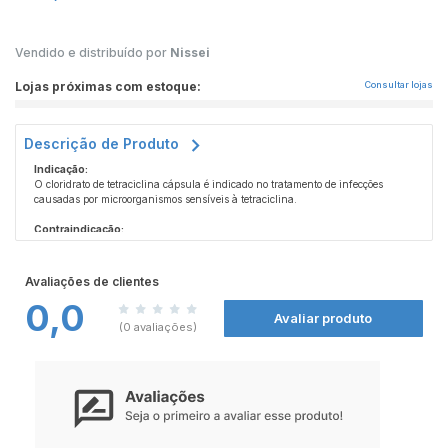
Vendido e distribuído por
Nissei
Lojas próximas com estoque:
Consultar lojas
Descrição de Produto
Indicação:
O cloridrato de tetraciclina cápsula é indicado no tratamento de infecções
causadas por microorganismos sensíveis à tetraciclina.
Contraindicação:
O uso do cloridrato de tetraciclina cápsula é contraindicado a pessoas com
hipersensibilidade às tetraciclinas ou a qualquer componente da formulação e
a mulheres que estão amamentando ou durante a gravidez.
Avaliações de clientes
0,0
Durante o tratamento com cloridrato de tetraciclina, a exposição excessiva ao sol
Avaliar produto
deve ser evitada sob o risco de haver fotossensibilização da pele.
(0 avaliações)
A administração conjunta de anticoncepcionais orais contendo estrógeno com
cloridrato de tetraciclina pode não ser eficaz e causar gravidez indesejável.
Aconselha-se a utilização de outro método ou método complementar para o
controle da natalidade durante o tratamento com tetraciclina.
Quando o cloridrato de tetraciclina é utilizado simultaneamente a antiácidos,
suplementos de cálcio, salicilatos de colina e magnésio, ferro e laxantes
contendo magnésio, pode haver a formação de complexos estáveis não