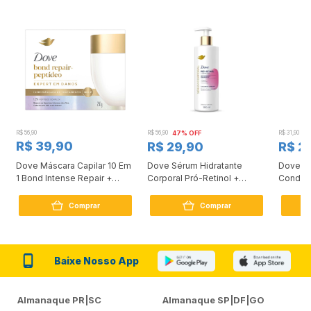
R$ 56,90
R$ 56,90
47% OFF
R$ 31,90
2
R$ 39,90
R$ 29,90
R$ 2
Dove Máscara Capilar 10 Em
Dove Sérum Hidratante
Dove Ki
1 Bond Intense Repair +
Corporal Pró-Retinol +
Condici
Peptídeo 250G
Firmador 380Ml
Reconst
Comprar
Comprar
Baixe Nosso App
Almanaque PR|SC
Almanaque SP|DF|GO