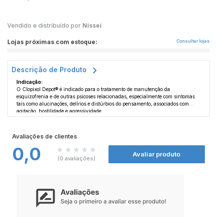
Vendido e distribuído por
Nissei
Lojas próximas com estoque:
Consultar lojas
Descrição de Produto
Indicação:
O Clopixol Depot® é indicado para o tratamento de manutenção da
esquizofrenia e de outras psicoses relacionadas, especialmente com sintomas
tais como alucinações, delírios e distúrbios do pensamento, associados com
agitação, hostilidade e agressividade.
Seu médico, entretanto, pode prescrever o Clopixol Depot® para outra
finalidade. Pergunte ao seu médico se você tiver qualquer dúvida sobre o
motivo pelo qual o Clopixol Depot® lhe foi prescrito.
Avaliações de clientes
0,0
Contraindicação:
Avaliar produto
Não use o Clopixol® se você:
(0 avaliações)
Tem alergia (hipersensibilidade) ao zuclopentixol ou a qualquer outro
componente do produto;
Estiver com a consciência rebaixada (torporoso).
Este medicamento não deve ser utilizado por mulheres grávidas sem orientação
médica ou do cirurgião-dentista.
Modo de Uso: