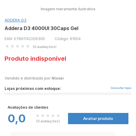
Imagem meramente ilustrativa
ADDERA D3
Addera D3 4000UI 30Caps Gel
EAN: 07891142206305
Código: 61504
(0 avaliações)
Produto indisponível
Vendido e distribuído por
Nissei
Lojas próximas com estoque:
Consultar lojas
Avaliações de clientes
0,0
Avaliar produto
(0 avaliações)