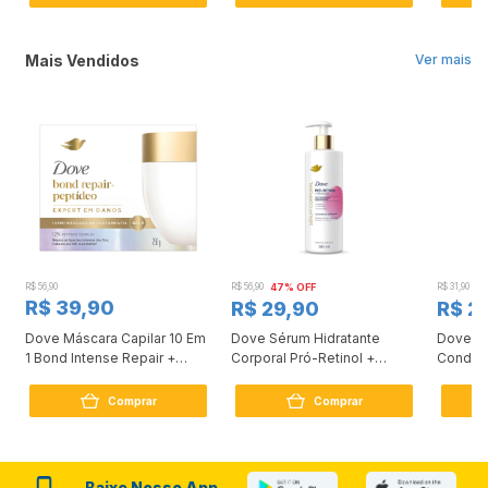
Mais Vendidos
Ver mais
R$ 56,90
R$ 56,90
47% OFF
R$ 31,90
2
R$ 39,90
R$ 29,90
R$ 2
Dove Máscara Capilar 10 Em
Dove Sérum Hidratante
Dove Ki
1 Bond Intense Repair +
Corporal Pró-Retinol +
Condici
Peptídeo 250G
Firmador 380Ml
Reconst
Comprar
Comprar
Baixe Nosso App