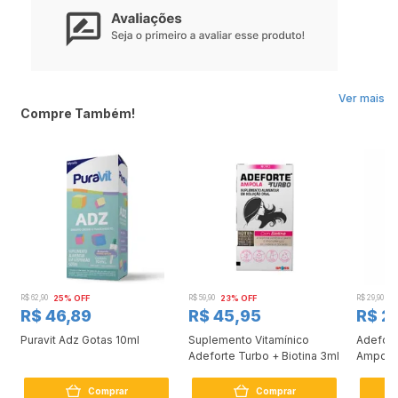
Ver mais
Compre Também!
R$ 62,90
25% OFF
R$ 59,90
23% OFF
R$ 29,90
1
R$ 46,89
R$ 45,95
R$ 2
Puravit Adz Gotas 10ml
Suplemento Vitamínico
Adefort
Adeforte Turbo + Biotina 3ml
Ampola
Comprar
Comprar