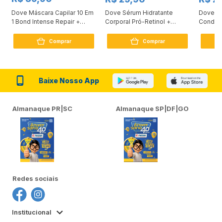
Dove Máscara Capilar 10 Em
Dove Sérum Hidratante
Dove Ki
1 Bond Intense Repair +
Corporal Pró-Retinol +
Condici
Peptídeo 250G
Firmador 380Ml
Reconst
Comprar
Comprar
Baixe Nosso App
Almanaque PR|SC
Almanaque SP|DF|GO
Redes sociais
Institucional