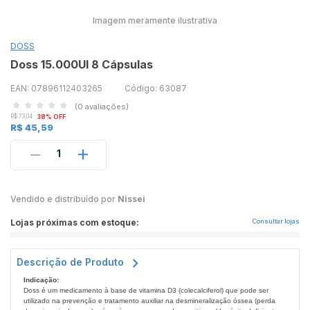
Imagem meramente ilustrativa
DOSS
Doss 15.000UI 8 Cápsulas
EAN: 07896112403265
Código: 63087
(0 avaliações)
R$ 73,04
38% OFF
R$ 45,59
1
Vendido e distribuído por
Nissei
Lojas próximas com estoque:
Consultar lojas
Descrição de Produto
Indicação:
Doss é um medicamento à base de vitamina D3 (colecalciferol) que pode ser
utilizado na prevenção e tratamento auxiliar na desmineralização óssea (perda