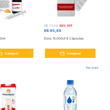
38% OFF
R$ 73,04
R$
R$ 45,49
R$
30ml
Doss 15.000UI 8 Cápsulas
Do
Comprar
Comprar
Ver mais