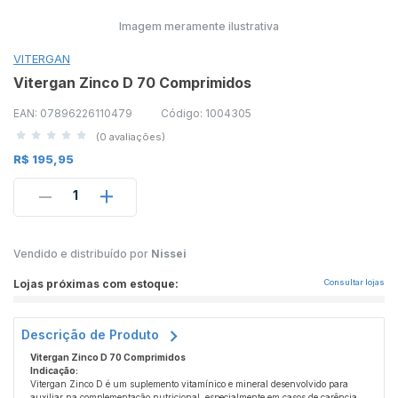
Imagem meramente ilustrativa
VITERGAN
Vitergan Zinco D 70 Comprimidos
EAN: 07896226110479
Código: 1004305
(0 avaliações)
R$ 195,95
1
Vendido e distribuído por
Nissei
Lojas próximas com estoque:
Consultar lojas
Descrição de Produto
Vitergan Zinco D 70 Comprimidos
Indicação:
Vitergan Zinco D é um suplemento vitamínico e mineral desenvolvido para
auxiliar na complementação nutricional, especialmente em casos de carência