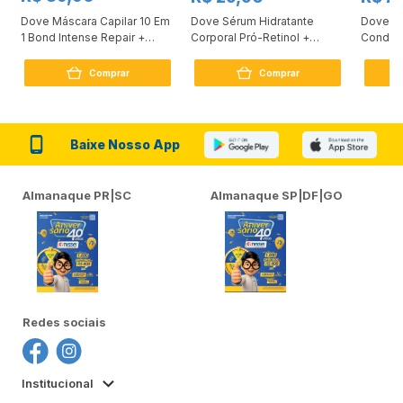
Dove Máscara Capilar 10 Em
Dove Sérum Hidratante
Dove Ki
1 Bond Intense Repair +
Corporal Pró-Retinol +
Condici
Peptídeo 250G
Firmador 380Ml
Reconst
Comprar
Comprar
Baixe Nosso App
Almanaque PR|SC
Almanaque SP|DF|GO
Redes sociais
Institucional