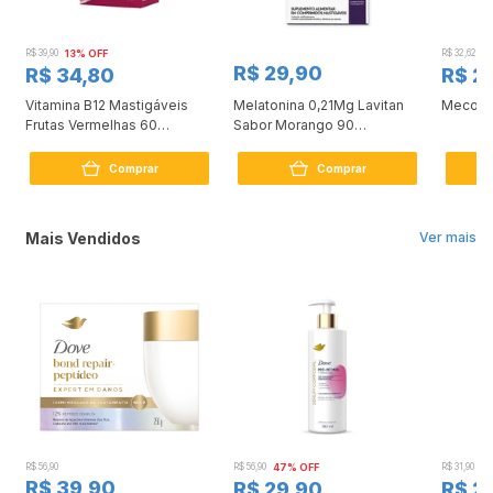
R$ 39,90
13% OFF
R$ 32,62
9
R$ 29,90
R$ 34,80
R$ 2
Vitamina B12 Mastigáveis
Melatonina 0,21Mg Lavitan
Mecobe
Frutas Vermelhas 60
Sabor Morango 90
Comprimidos
Comprimidos
Comprar
Comprar
Mais Vendidos
Ver mais
R$ 56,90
R$ 56,90
47% OFF
R$ 31,90
2
R$ 39,90
R$ 29,90
R$ 2