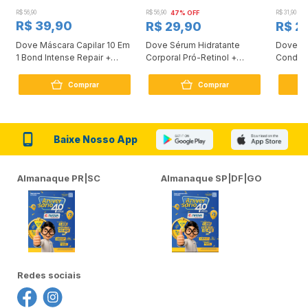
R$ 56,90
R$ 56,90
47% OFF
R$ 31,90
2
R$ 39,90
R$ 29,90
R$ 2
Dove Máscara Capilar 10 Em
Dove Sérum Hidratante
Dove Ki
1 Bond Intense Repair +
Corporal Pró-Retinol +
Condici
Peptídeo 250G
Firmador 380Ml
Reconst
Comprar
Comprar
Baixe Nosso App
Almanaque PR|SC
Almanaque SP|DF|GO
Redes sociais