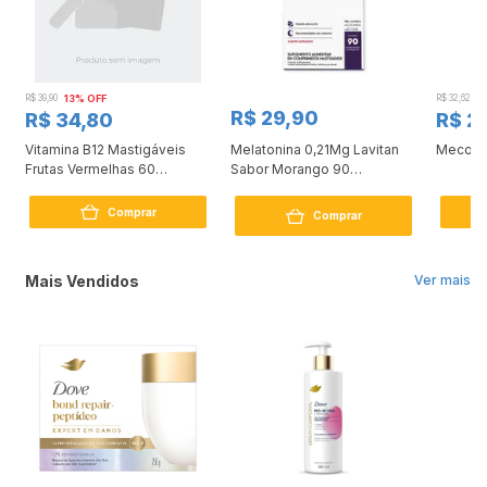
R$ 39,90
13% OFF
R$ 32,62
9
R$ 29,90
R$ 34,80
R$ 2
Vitamina B12 Mastigáveis
Melatonina 0,21Mg Lavitan
Mecobe
Frutas Vermelhas 60
Sabor Morango 90
Comprimidos
Comprimidos
Comprar
Comprar
Mais Vendidos
Ver mais