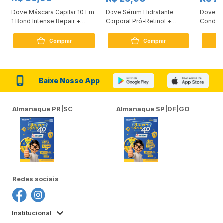
Dove Máscara Capilar 10 Em
Dove Sérum Hidratante
Dove Ki
1 Bond Intense Repair +
Corporal Pró-Retinol +
Condici
Peptídeo 250G
Firmador 380Ml
Reconst
Comprar
Comprar
Baixe Nosso App
Almanaque PR|SC
Almanaque SP|DF|GO
Redes sociais
Institucional