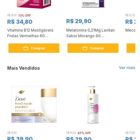
R$ 39,90
13% OFF
R$ 32,62
9
R$ 29,90
R$ 34,80
R$ 2
Vitamina B12 Mastigáveis
Melatonina 0,21Mg Lavitan
Mecobe
Frutas Vermelhas 60
Sabor Morango 90
Comprimidos
Comprimidos
Comprar
Comprar
Mais Vendidos
Ver mais
R$ 56,90
R$ 56,90
47% OFF
R$ 31,90
2
R$ 39,90
R$ 29,90
R$ 2