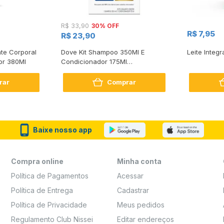
30% OFF
R$ 33,90
R$ 7,95
R$ 23,90
te Corporal
Dove Kit Shampoo 350Ml E
Leite Integr
or 380Ml
Condicionador 175Ml
Reconstrução + Aminoácido
rar
Comprar
Baixe nosso app
Compra online
Minha conta
Política de Pagamentos
Acessar
Política de Entrega
Cadastrar
Política de Privacidade
Meus pedidos
Regulamento Club Nissei
Editar endereços