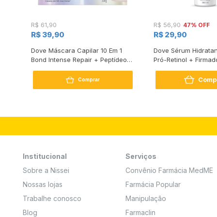
47% OFF
R$ 61,90
R$ 56,90
R$ 39,90
R$ 29,90
s
Dove Máscara Capilar 10 Em 1
Dove Sérum Hidratan
Bond Intense Repair + Peptídeo
Pró-Retinol + Firmad
250G
Comp
Comprar
Institucional
Serviços
Sobre a Nissei
Convênio Farmácia MedME
Nossas lojas
Farmácia Popular
Trabalhe conosco
Manipulação
Blog
Farmaclin