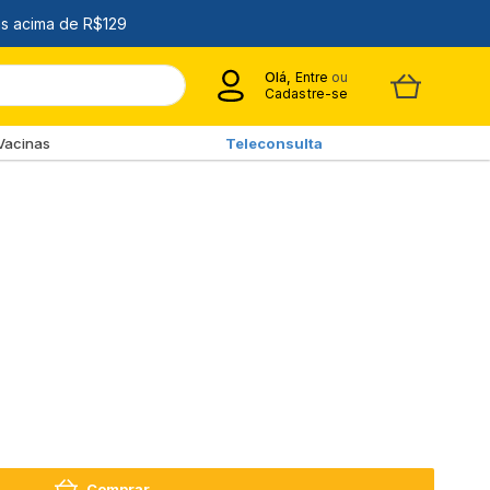
Olá,
Entre
ou
Cadastre-se
Vacinas
Teleconsulta
Comprar