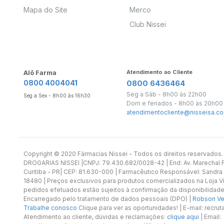
Mapa do Site
Merco
Club Nissei
Alô Farma
Atendimento ao Cliente
0800 4004041
0800 6436464
Seg a Sáb - 8h00 às 22h00
Seg a Sex - 8h00 às 16h30
Dom e feriados - 8h00 às 20h00
atendimentocliente@nisseisa.co
Copyright ©️ 2020 Fármacias Nissei - Todos os direitos reservado
DROGARIAS NISSEI |CNPJ: 79.430.682/0028-42 | End: Av. Marechal Fl
Curitiba - PR| CEP: 81.630-000 | Farmacêutico Responsável: Sandra
18480 | Preços exclusivos para produtos comercializados na Loja Vi
pedidos efetuados estão sujeitos à confirmação da disponibilidade
Encarregado pelo tratamento de dados pessoais (DPO) |
Robson Vet
Trabalhe conosco
Clique para ver as oportunidades! | E-mail: recr
Atendimento ao cliente, dúvidas e reclamações:
clique aqui
| Email: