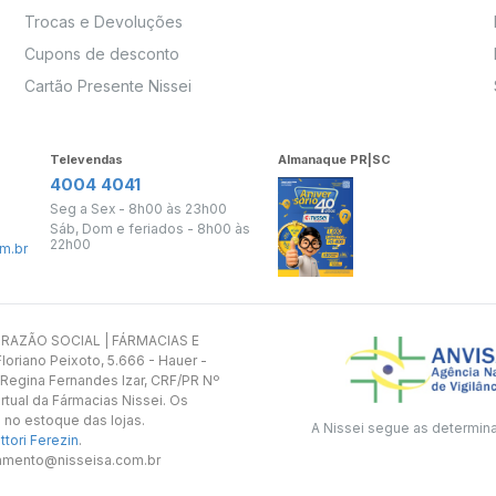
Trocas e Devoluções
Cupons de desconto
Cartão Presente Nissei
Televendas
Almanaque PR|SC
4004 4041
Seg a Sex - 8h00 às 23h00
Sáb, Dom e feriados - 8h00 às
22h00
m.br
s. RAZÃO SOCIAL | FÁRMACIAS E
oriano Peixoto, 5.666 - Hauer -
 Regina Fernandes Izar, CRF/PR Nº
rtual da Fármacias Nissei. Os
 no estoque das lojas.
A Nissei segue as determin
tori Ferezin
.
utamento@nisseisa.com.br