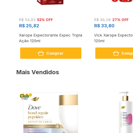
53% OFF
27% OFF
R$ 54,83
R$ 46,08
R$ 25,82
R$ 33,80
e
Xarope Expectorante Expec Tripla
Vick Xarope Expecto
Ação 120ml
120ml
Comprar
Comp
Mais Vendidos