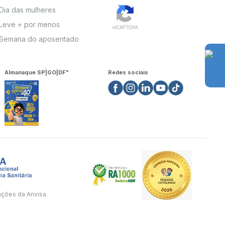
Dia das mulheres
Leve + por menos
Semana do aposentado
Almanaque SP|GO|DF"
Redes sociais
ações da Anvisa.