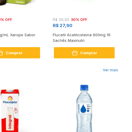
8% OFF
30% OFF
R$ 39,90
R$
R$ 27,90
R$
mg/mL Xarope Sabor
Flucetil Acetilcisteina 600mg 16
Ac
Sachês Maxinutri
12
Comprar
Comprar
Ver mais