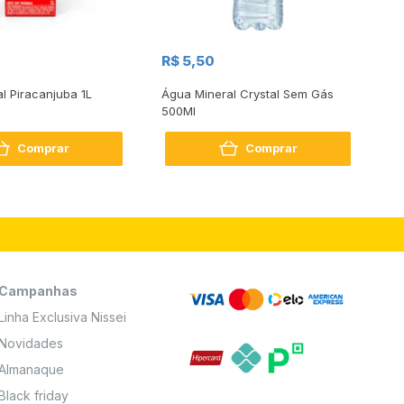
R$
R$ 5,50
R
al Piracanjuba 1L
Água Mineral Crystal Sem Gás
Do
500Ml
Bo
2
Comprar
Comprar
Campanhas
Linha Exclusiva Nissei
Novidades
Almanaque
Black friday