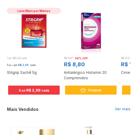
Leve Mais por Menos
1 por R$ 3,45 cada
R$ 19,97
56% OFF
R$ 31,12
5
R$ 8,80
R$ 1
5 ou + por
R$ 2,99
cada
Stilgrip Sachê 5g
Antialérgico Histamin 20
Cimegri
Comprimidos
R$ 2,99
Comprar
5 un
cada
Mais Vendidos
Ver mais