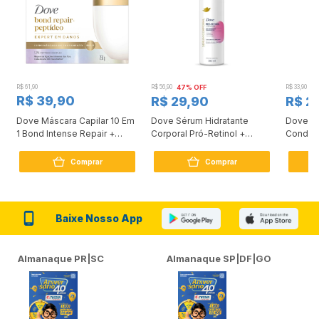
R$ 61,90
R$ 56,90
47% OFF
R$ 33,90
3
R$ 39,90
R$ 29,90
R$ 2
Dove Máscara Capilar 10 Em
Dove Sérum Hidratante
Dove Ki
1 Bond Intense Repair +
Corporal Pró-Retinol +
Condici
Peptídeo 250G
Firmador 380Ml
Reconst
Comprar
Comprar
Baixe Nosso App
Almanaque PR|SC
Almanaque SP|DF|GO