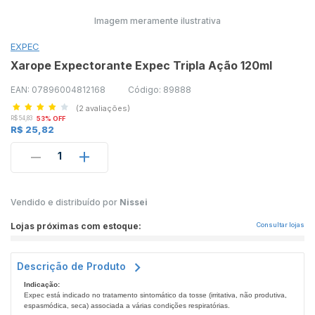
Imagem meramente ilustrativa
EXPEC
Xarope Expectorante Expec Tripla Ação 120ml
EAN: 07896004812168
Código: 89888
(2 avaliações)
R$ 54,83
53% OFF
R$ 25,82
1
Vendido e distribuído por
Nissei
Lojas próximas com estoque:
Consultar lojas
Descrição de Produto
Indicação:
Expec está indicado no tratamento sintomático da tosse (irritativa, não produtiva,
espasmódica, seca) associada a várias condições respiratórias.