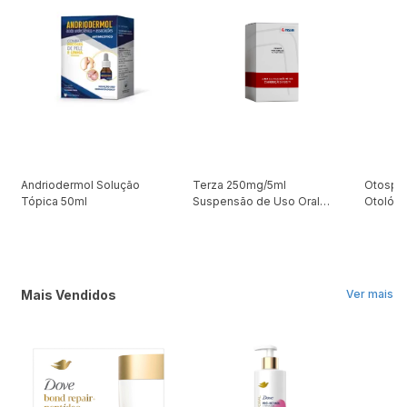
Andriodermol Solução
Terza 250mg/5ml
Otospor
Tópica 50ml
Suspensão de Uso Oral
Otológi
100ml + Seringa
Mais Vendidos
Ver mais