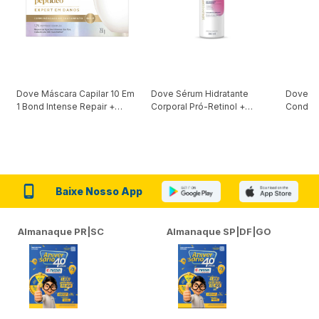
Dove Máscara Capilar 10 Em
Dove Sérum Hidratante
Dove Ki
1 Bond Intense Repair +
Corporal Pró-Retinol +
Condici
Peptídeo 250G
Firmador 380Ml
Reconst
Baixe Nosso App
Almanaque PR|SC
Almanaque SP|DF|GO