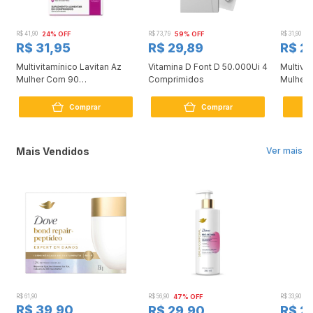
R$ 41,90
24% OFF
R$ 73,79
59% OFF
R$ 31,90
19
R$ 31,95
R$ 29,89
R$ 2
m
Multivitamínico Lavitan Az
Vitamina D Font D 50.000Ui 4
Multivit
Mulher Com 90
Comprimidos
Mulher
Comprimidos
Compri
Comprar
Comprar
Mais Vendidos
Ver mais
R$ 61,90
R$ 56,90
47% OFF
R$ 33,90
3
R$ 39,90
R$ 29,90
R$ 2