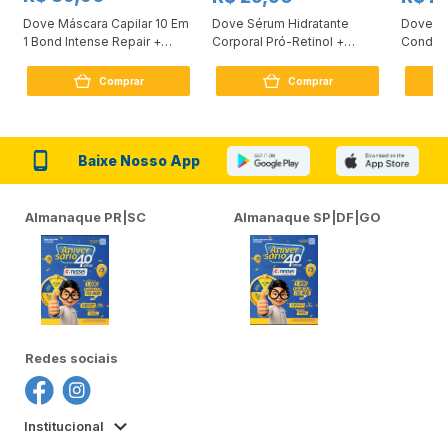
Dove Máscara Capilar 10 Em
Dove Sérum Hidratante
Dove Ki
1 Bond Intense Repair +
Corporal Pró-Retinol +
Condici
Peptídeo 250G
Firmador 380Ml
Reconst
Comprar
Comprar
Baixe Nosso App
Almanaque PR|SC
Almanaque SP|DF|GO
Redes sociais
Institucional