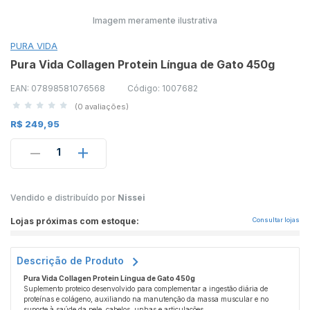
Imagem meramente ilustrativa
PURA VIDA
Pura Vida Collagen Protein Língua de Gato 450g
EAN: 07898581076568
Código: 1007682
(0 avaliações)
R$ 249,95
1
Vendido e distribuído por
Nissei
Lojas próximas com estoque:
Consultar lojas
Descrição de Produto
Pura Vida Collagen Protein Língua de Gato 450g
Suplemento proteico desenvolvido para complementar a ingestão diária de
proteínas e colágeno, auxiliando na manutenção da massa muscular e no
suporte à saúde da pele, cabelos, unhas e articulações.