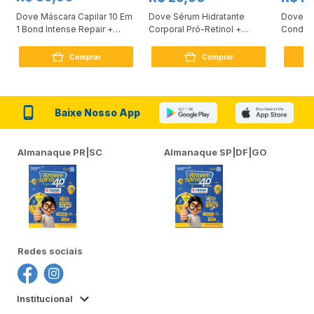
Dove Máscara Capilar 10 Em
Dove Sérum Hidratante
Dove Ki
1 Bond Intense Repair +
Corporal Pró-Retinol +
Condici
Peptídeo 250G
Firmador 380Ml
Reconst
Comprar
Comprar
Baixe Nosso App
Almanaque PR|SC
Almanaque SP|DF|GO
Redes sociais
Institucional