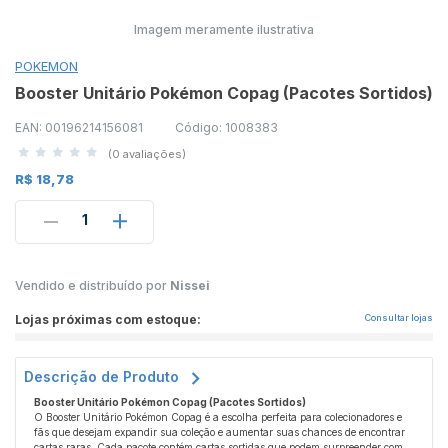
Imagem meramente ilustrativa
POKEMON
Booster Unitário Pokémon Copag (Pacotes Sortidos)
EAN: 00196214156081
Código: 1008383
(0 avaliações)
R$ 18,78
1
Vendido e distribuído por
Nissei
Lojas próximas com estoque:
Consultar lojas
Descrição de Produto
Booster Unitário Pokémon Copag (Pacotes Sortidos)
O Booster Unitário Pokémon Copag é a escolha perfeita para colecionadores e
fãs que desejam expandir sua coleção e aumentar suas chances de encontrar
cartas raras. Cada pacote contém cartas sortidas que podem surpreender com