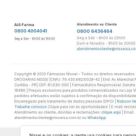
Alô Farma
Atendimento ao Cliente
0800 4004041
0800 6436464
Seg a Sáb - 8h00 às 22h00
Seg a Sex - 8h00 às 16h30
Dom e feriados - 8h00 às 20h00
atendimentocliente@nisseisa.co
Copyright ©️ 2020 Fármacias Nissei - Todos os direitos reservado
DROGARIAS NISSEI |CNPJ: 79.430.682/0028-42 | End: Av. Marechal Fl
Curitiba - PR| CEP: 81.630-000 | Farmacêutico Responsável: Sandra
18480 | Preços exclusivos para produtos comercializados na Loja Vi
pedidos efetuados estão sujeitos à confirmação da disponibilidade
Encarregado pelo tratamento de dados pessoais (DPO) |
Robson Vet
Trabalhe conosco
Clique para ver as oportunidades! | E-mail: recr
Atendimento ao cliente, dúvidas e reclamações:
clique aqui
| Email:
atendimentocliente@nisseisa.com.br ou
WhatsApp
.
Nissei e os cookies: a gente usa cookies para person