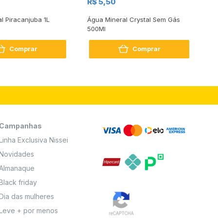
R$ 5,50
R
al Piracanjuba 1L
Água Mineral Crystal Sem Gás
Do
500Ml
Bo
2
Comprar
Comprar
Campanhas
Linha Exclusiva Nissei
Novidades
Almanaque
Black friday
Dia das mulheres
Leve + por menos