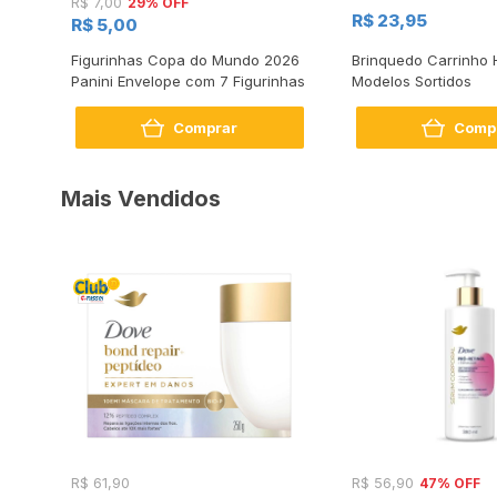
29% OFF
R$ 7,00
R$ 23,95
R$ 5,00
Figurinhas Copa do Mundo 2026
Brinquedo Carrinho 
ml
Panini Envelope com 7 Figurinhas
Modelos Sortidos
Comprar
Comp
Mais Vendidos
47% OFF
R$ 61,90
R$ 56,90