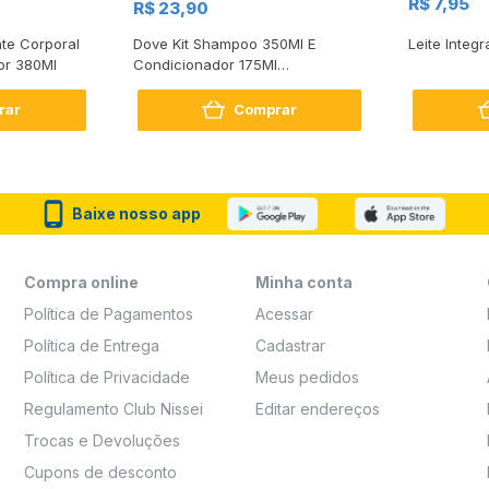
R$ 7,95
R$ 23,90
te Corporal
Dove Kit Shampoo 350Ml E
Leite Integr
or 380Ml
Condicionador 175Ml
Reconstrução + Aminoácido
rar
Comprar
Baixe nosso app
Compra online
Minha conta
Política de Pagamentos
Acessar
Política de Entrega
Cadastrar
Política de Privacidade
Meus pedidos
Regulamento Club Nissei
Editar endereços
Trocas e Devoluções
Cupons de desconto