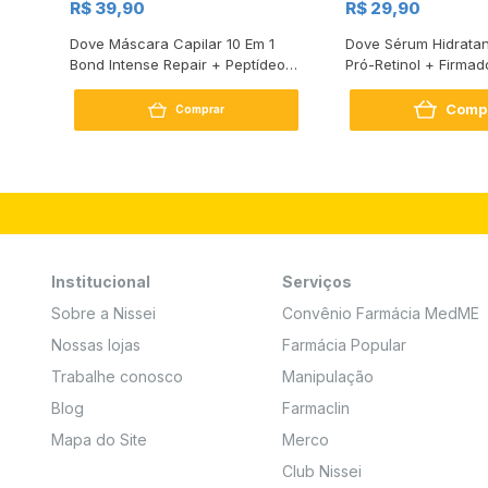
R$ 39,90
R$ 29,90
s
Dove Máscara Capilar 10 Em 1
Dove Sérum Hidratan
Bond Intense Repair + Peptídeo
Pró-Retinol + Firmad
250G
Comp
Comprar
Institucional
Serviços
Sobre a Nissei
Convênio Farmácia MedME
Nossas lojas
Farmácia Popular
Trabalhe conosco
Manipulação
Blog
Farmaclin
Mapa do Site
Merco
Club Nissei