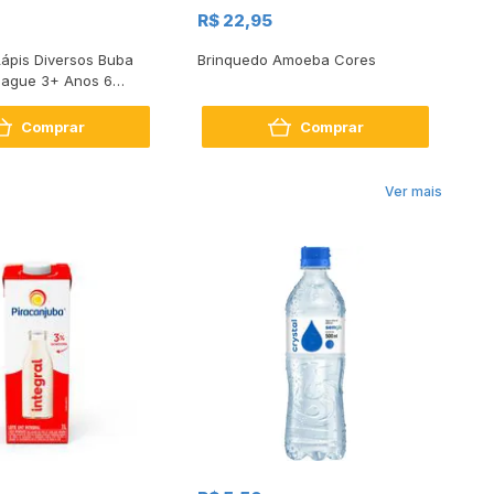
R$
R$ 22,95
R$
Lápis Diversos Buba
Brinquedo Amoeba Cores
Ti
pague 3+ Anos 6
Ca
Comprar
Comprar
Ver mais
R$