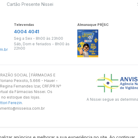
Cartão Presente Nissei
Televendas
Almanaque PR|SC
4004 4041
Seg a Sex - 8h00 às 23h00
Sáb, Dom e feriados - 8h00 às
22h00
m.br
s. RAZÃO SOCIAL | FÁRMACIAS E
oriano Peixoto, 5.666 - Hauer -
 Regina Fernandes Izar, CRF/PR Nº
rtual da Fármacias Nissei. Os
 no estoque das lojas.
A Nissei segue as determin
tori Ferezin
.
utamento@nisseisa.com.br
alizar anúncios e melhorar a sua experiência no site. Ao continuar