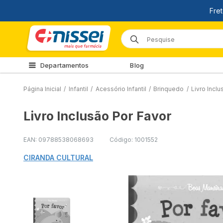
Departamentos
Blog
Página Inicial
/
Infantil
/
Acessório Infantil
/
Brinquedo
/
Livro Incl
Livro Inclusão Por Favor
EAN: 09788538068693
Código: 1001552
CIRANDA CULTURAL