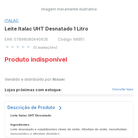
Imagem meramente ilustrativa
ITALAC
Leite Italac UHT Desnatado 1 Litro
EAN: 07898080640635
Código: 68951
(0 avaliações)
Produto indisponível
Vendido e distribuído por
Nissei
Lojas próximas com estoque:
Consultar lojas
Descrição de Produto
Leite Italac UHT Desnatado
Ingredientes:
Leite desnatado e estabilizantes citrato de sódio, trifosfato de sódio, monofosfato
monossódico e difosfato dissódico.