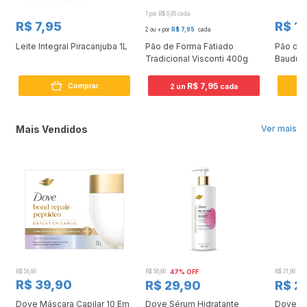
1 por R$ 9,95 cada
R$ 7,95
R$ 1
2 ou + por
R$ 7,95
cada
Leite Integral Piracanjuba 1L
Pão de Forma Fatiado
Pão de 
Tradicional Visconti 400g
Bauduc
R$ 7,95
Comprar
2 un
cada
Mais Vendidos
Ver mais
R$ 56,90
R$ 56,90
47% OFF
R$ 31,90
2
R$ 39,90
R$ 29,90
R$ 2
Dove Máscara Capilar 10 Em
Dove Sérum Hidratante
Dove Ki