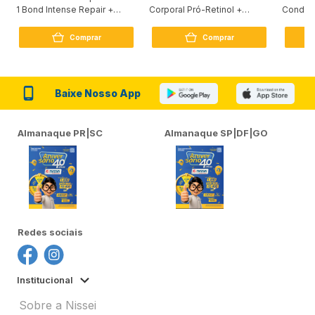
1 Bond Intense Repair +
Corporal Pró-Retinol +
Condici
Peptídeo 250G
Firmador 380Ml
Reconst
Comprar
Comprar
Baixe Nosso App
Almanaque PR|SC
Almanaque SP|DF|GO
Redes sociais
Institucional
Sobre a Nissei