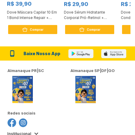
R$ 39,90
R$ 29,90
R$ 2
Dove Máscara Capilar 10 Em
Dove Sérum Hidratante
Dove Ki
1 Bond Intense Repair +
Corporal Pró-Retinol +
Condici
Peptídeo 250G
Firmador 380Ml
Reconst
Comprar
Comprar
Baixe Nosso App
Almanaque PR|SC
Almanaque SP|DF|GO
Redes sociais
Institucional