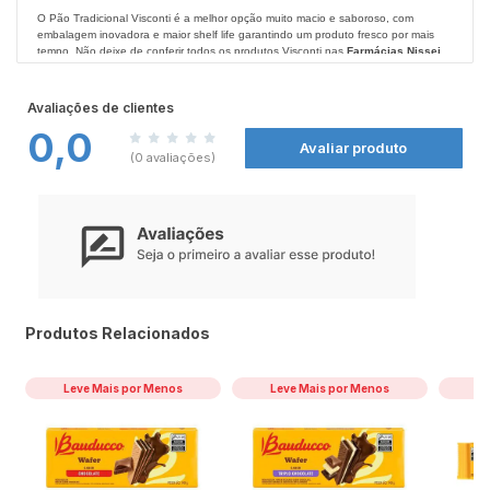
O Pão Tradicional Visconti é a melhor opção muito macio e saboroso, com
embalagem inovadora e maior shelf life garantindo um produto fresco por mais
tempo. Não deixe de conferir todos os produtos Visconti nas
Farmácias Nissei
.
Avaliações de clientes
0,0
Avaliar produto
(0 avaliações)
Produtos Relacionados
Leve Mais por Menos
Leve Mais por Menos
Le