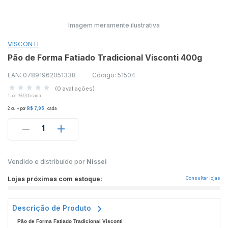
Imagem meramente ilustrativa
VISCONTI
Pão de Forma Fatiado Tradicional Visconti 400g
EAN: 07891962051338
Código: 51504
(0 avaliações)
1 por R$ 9,95 cada
2 ou + por
R$ 7,95
cada
1
Vendido e distribuído por
Nissei
Lojas próximas com estoque:
Consultar lojas
Descrição de Produto
Pão de Forma Fatiado Tradicional Visconti