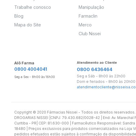
Trabalhe conosco
Manipulação
Blog
Farmaclin
Mapa do Site
Merco
Club Nissei
Alô Farma
Atendimento ao Cliente
0800 4004041
0800 6436464
Seg a Sáb - 8h00 às 22h00
Seg a Sex - 8h00 às 16h30
Dom e feriados - 8h00 às 20h00
atendimentocliente@nisseisa.co
Copyright ©️ 2020 Fármacias Nissei - Todos os direitos reservado
DROGARIAS NISSEI |CNPJ: 79.430.682/0028-42 | End: Av. Marechal Fl
Curitiba - PR| CEP: 81.630-000 | Farmacêutico Responsável: Sandra
18480 | Preços exclusivos para produtos comercializados na Loja Vi
pedidos efetuados estão sujeitos à confirmação da disponibilidade