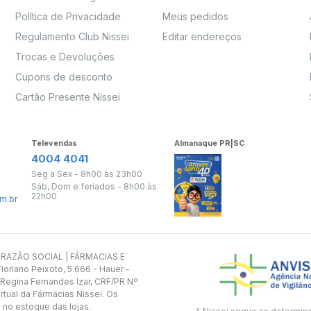
Política de Privacidade
Meus pedidos
Regulamento Club Nissei
Editar endereços
Trocas e Devoluções
Cupons de desconto
Cartão Presente Nissei
Televendas
Almanaque PR|SC
4004 4041
Seg a Sex - 8h00 às 23h00
Sáb, Dom e feriados - 8h00 às
22h00
m.br
s. RAZÃO SOCIAL | FÁRMACIAS E
oriano Peixoto, 5.666 - Hauer -
 Regina Fernandes Izar, CRF/PR Nº
rtual da Fármacias Nissei. Os
 no estoque das lojas.