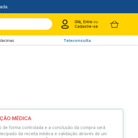
Olá,
Entre
ou
Cadastre-se
Vacinas
Teleconsulta
IÇÃO MÉDICA
o de forma controlada e a conclusão da compra será
tecipado da receita médica e validação através de um