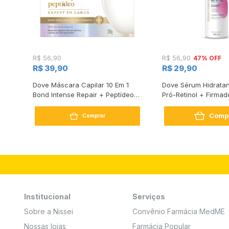
47% OFF
R$ 56,90
R$ 56,90
R$ 39,90
R$ 29,90
s
Dove Máscara Capilar 10 Em 1
Dove Sérum Hidratan
Bond Intense Repair + Peptídeo
Pró-Retinol + Firmad
250G
Comp
Comprar
Institucional
Serviços
Sobre a Nissei
Convênio Farmácia MedME
Nossas lojas
Farmácia Popular