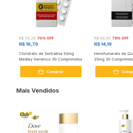
70% OFF
79% OFF
R$ 55,29
R$ 66,95
R$ 16,79
R$ 14,19
s
Cloridrato de Sertralina 50mg
Hemifumarato de Qu
Medley Genérico 30 Comprimidos
25mg 30 Comprimid
Comprar
Comp
Mais Vendidos