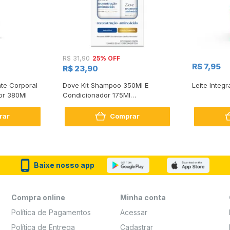
25% OFF
R$ 31,90
R$ 7,95
R$ 23,90
te Corporal
Dove Kit Shampoo 350Ml E
Leite Integr
or 380Ml
Condicionador 175Ml
Reconstrução + Aminoácido
rar
Comprar
Baixe nosso app
Compra online
Minha conta
Política de Pagamentos
Acessar
Política de Entrega
Cadastrar