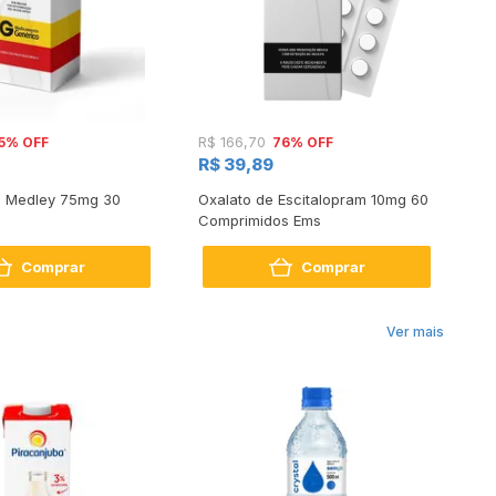
5% OFF
76% OFF
R$ 166,70
R$
R$ 39,89
R$
a Medley 75mg 30
Oxalato de Escitalopram 10mg 60
He
Comprimidos Ems
No
Comprar
Comprar
Ver mais