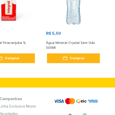
R$
R$ 5,50
R
al Piracanjuba 1L
Água Mineral Crystal Sem Gás
Do
500Ml
Bo
2
Comprar
Comprar
Campanhas
Linha Exclusiva Nissei
Novidades