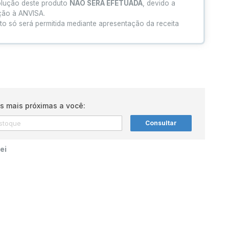
olução deste produto
NÃO SERÁ EFETUADA
, devido a
ação à ANVISA.
to só será permitida mediante apresentação da receita
s mais próximas a você:
Consultar
ei