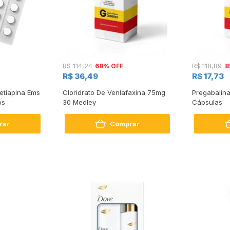
68% OFF
8
R$ 114,24
R$ 118,89
R$ 36,49
R$ 17,73
etiapina Ems
Cloridrato De Venlafaxina 75mg
Pregabalin
os
30 Medley
Cápsulas
rar
Comprar