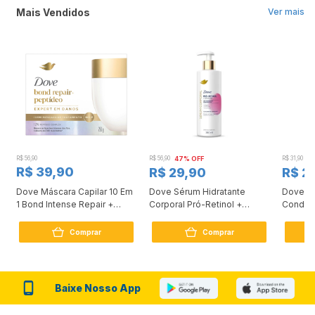
Mais Vendidos
Ver mais
R$ 56,90
R$ 56,90
47% OFF
R$ 31,90
2
R$ 39,90
R$ 29,90
R$ 2
Dove Máscara Capilar 10 Em
Dove Sérum Hidratante
Dove Ki
1 Bond Intense Repair +
Corporal Pró-Retinol +
Condici
Peptídeo 250G
Firmador 380Ml
Reconst
Comprar
Comprar
Baixe Nosso App