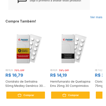
Ver mais
Compre Também!
R$ 55,29
70% OFF
R$ 66,95
79% OFF
R$ 114,24
R$ 16,79
R$ 14,19
R$ 3
Cloridrato de Sertralina
Hemifumarato de Quetiapina
Cloridr
50mg Medley Genérico 30
Ems 25mg 30 Comprimidos
75mg 3
Comprimidos
Comprar
Comprar