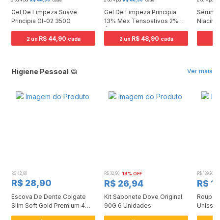
2 ou + por
R$ 44,90
cada
2 ou + por
R$ 48,90
cada
2 ou + por
R
Gel De Limpeza Suave
Gel De Limpeza Principia
Sérum P
Principia Gl-02 350G
13% Mex Tensoativos 2%
Niacina
Ácido Salicílico 5% Glicerina
Tranex
R$ 44,90
350Gr
R$ 48,90
Salicíli
2 un
cada
2 un
cada
2 
Higiene Pessoal 🧼
Ver mais
R$ 42,90
R$ 32,90
18% OFF
R$ 139,90
1
R$ 28,90
R$ 26,94
R$ 1
Escova De Dente Colgate
Kit Sabonete Dove Original
Roupa Í
Slim Soft Gold Premium 4
90G 6 Unidades
Unissex
Unidades
Pacote 