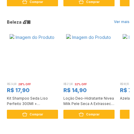
Mais P
Comprar
Comprar
Beleza 💇🏼
Ver mais
R$ 24,90
28% OFF
R$ 21,90
32% OFF
R$ 96,55
2
R$ 17,90
R$ 14,90
R$ 7
Kit Shampoo Seda Liso
Loção Deo-Hidratante Nivea
Azelan 
Perfeito 300Ml +
Milk Pele Seca A Extrasseca
Condicionador 190Ml
200Ml
Comprar
Comprar