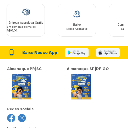
Entrega Agendada Grátis
Baixe
Compre 
Em compras acima de
Nosso Aplicativo
Saiba
R$99,00.
Baixe Nosso App
Almanaque PR|SC
Almanaque SP|DF|GO
Redes sociais