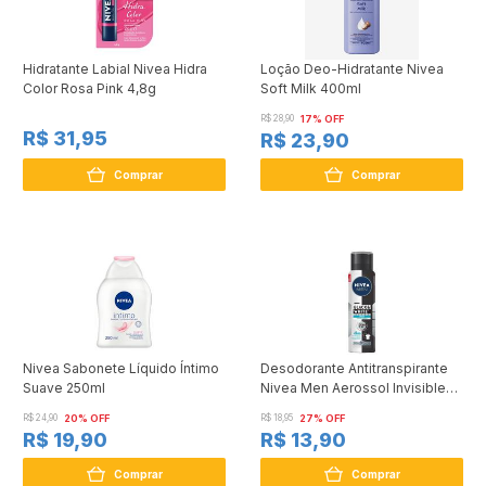
Hidratante Labial Nivea Hidra
Loção Deo-Hidratante Nivea
Color Rosa Pink 4,8g
Soft Milk 400ml
R$ 28,90
17% OFF
R$ 31,95
R$ 23,90
Comprar
Comprar
Nivea Sabonete Líquido Íntimo
Desodorante Antitranspirante
Suave 250ml
Nivea Men Aerossol Invisible
Black & White Fresh 150ml
R$ 24,90
20% OFF
R$ 18,95
27% OFF
R$ 19,90
R$ 13,90
Comprar
Comprar