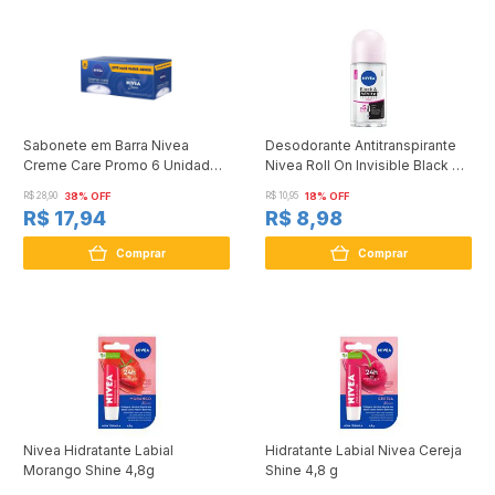
Sabonete em Barra Nivea
Desodorante Antitranspirante
Creme Care Promo 6 Unidades
Nivea Roll On Invisible Black &
90g
White Clear 50ml
R$ 28,90
38% OFF
R$ 10,95
18% OFF
R$ 17,94
R$ 8,98
Comprar
Comprar
Nivea Hidratante Labial
Hidratante Labial Nivea Cereja
Morango Shine 4,8g
Shine 4,8 g