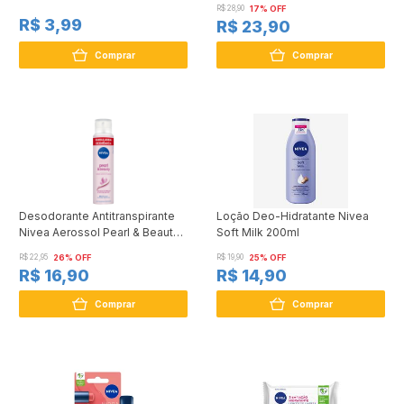
R$ 28,90
17% OFF
R$ 3,99
R$ 23,90
Comprar
Comprar
Desodorante Antitranspirante
Loção Deo-Hidratante Nivea
Nivea Aerossol Pearl & Beauty
Soft Milk 200ml
200ml
R$ 22,95
26% OFF
R$ 19,90
25% OFF
R$ 16,90
R$ 14,90
Comprar
Comprar