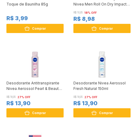
Toque de Baunilha 85g
Nivea Men Roll On Dry Impact
50ml
R$ 10,95
18% OFF
R$ 3,99
R$ 8,98
Comprar
Comprar
Desodorante Antitranspirante
Desodorante Nivea Aerossol
Nivea Aerossol Pearl & Beauty
Fresh Natural 150ml
150ml
R$ 18,95
27% OFF
R$ 18,95
27% OFF
R$ 13,90
R$ 13,90
Comprar
Comprar