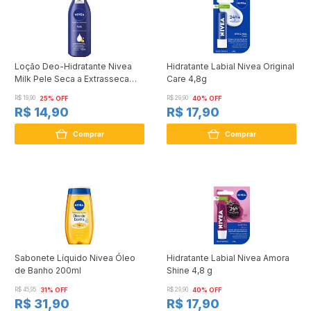
Loção Deo-Hidratante Nivea
Hidratante Labial Nivea Original
Milk Pele Seca a Extrasseca
Care 4,8g
200ml
R$ 19,90
25% OFF
R$ 29,90
40% OFF
R$ 14,90
R$ 17,90
Comprar
Comprar
Sabonete Líquido Nivea Óleo
Hidratante Labial Nivea Amora
de Banho 200ml
Shine 4,8 g
R$ 45,95
31% OFF
R$ 29,90
40% OFF
R$ 31,90
R$ 17,90