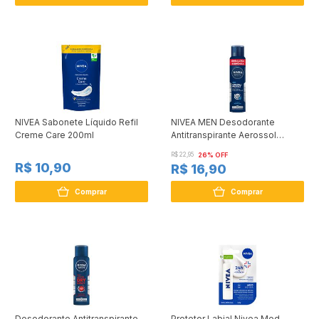
NIVEA Sabonete Líquido Refil
NIVEA MEN Desodorante
Creme Care 200ml
Antitranspirante Aerossol
Original Protect 200ml
R$ 22,95
26% OFF
R$ 10,90
R$ 16,90
Comprar
Comprar
Desodorante Antitranspirante
Protetor Labial Nivea Med