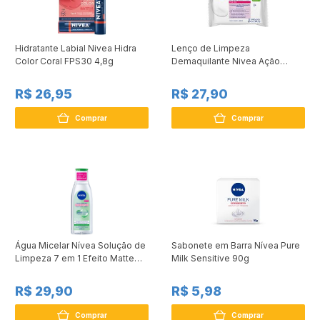
Hidratante Labial Nivea Hidra
Lenço de Limpeza
Color Coral FPS30 4,8g
Demaquilante Nivea Ação
Hidratante 3 em 1 Com 25
Unidades
R$ 26,95
R$ 27,90
Comprar
Comprar
Água Micelar Nívea Solução de
Sabonete em Barra Nívea Pure
Limpeza 7 em 1 Efeito Matte
Milk Sensitive 90g
200ml
R$ 29,90
R$ 5,98
Comprar
Comprar