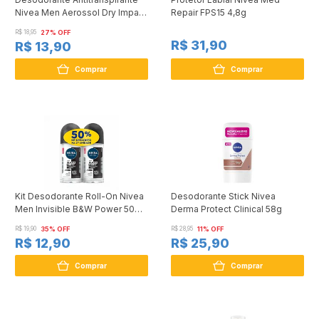
Nivea Men Aerossol Dry Impact
Repair FPS15 4,8g
150ml
R$ 18,95
27% OFF
R$ 31,90
R$ 13,90
Comprar
Comprar
Kit Desodorante Roll-On Nivea
Desodorante Stick Nivea
Men Invisible B&W Power 50ml
Derma Protect Clinical 58g
2 Unidades
R$ 19,90
35% OFF
R$ 28,95
11% OFF
R$ 12,90
R$ 25,90
Comprar
Comprar