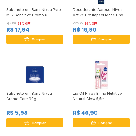
Sabonete em Barra Nivea Pure
Desodorante Aerosol Nivea
Milk Sensitive Promo 6
Active Dry Impact Masculino
Unidades 90g
Embalagem Econômica 200ml
R$ 28,90
38% OFF
R$ 22,95
26% OFF
R$ 17,94
R$ 16,90
Comprar
Comprar
Sabonete em Barra Nivea
Lip Oil Nivea Brilho Nutritivo
Creme Care 90g
Natural Glow 5,5ml
R$ 5,98
R$ 46,90
Comprar
Comprar