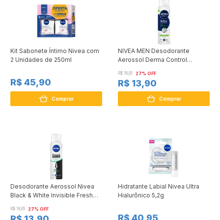
Kit Sabonete Íntimo Nivea com
NIVEA MEN Desodorante
2 Unidades de 250ml
Aerossol Derma Control
Sensitive 150ml
R$ 18,95
27% OFF
R$ 45,90
R$ 13,90
Comprar
Comprar
Desodorante Aerossol Nivea
Hidratante Labial Nivea Ultra
Black & White Invisible Fresh
Hialurônico 5,2g
Erva-doce 150ml
R$ 18,95
27% OFF
R$ 40,95
R$ 13,90