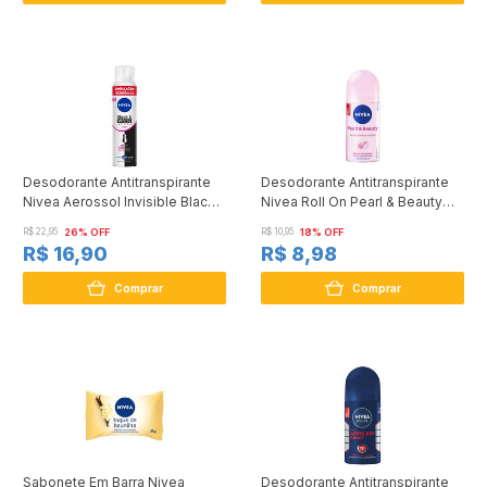
Desodorante Antitranspirante
Desodorante Antitranspirante
Nivea Aerossol Invisible Black
Nivea Roll On Pearl & Beauty
& White Clear 200ml
50ml
R$ 22,95
26% OFF
R$ 10,95
18% OFF
R$ 16,90
R$ 8,98
Comprar
Comprar
Sabonete Em Barra Nivea
Desodorante Antitranspirante