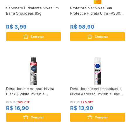
Sabonete Hidratante Nivea Em
Protetor Solar Nivea Sun
Barra Orquídeas 85g
Protect e Hidrata Ultra FPS60
150ml
R$ 3,99
R$ 98,90
Comprar
Comprar
Desodorante Aerosol Nivea
Desodorante Antitranspirante
Black & White Invisible
Nivea Aerossol Invisible Black
Masculino Embalagem
& White Clear 150ml
R$ 22,95
26% OFF
R$ 18,95
27% OFF
Econômica 200ml
R$ 16,90
R$ 13,90
Comprar
Comprar