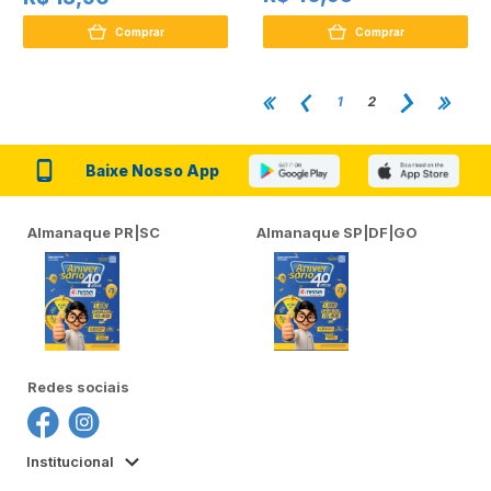
Comprar
Comprar
1
2
Baixe Nosso App
Almanaque PR|SC
Almanaque SP|DF|GO
Redes sociais
Institucional