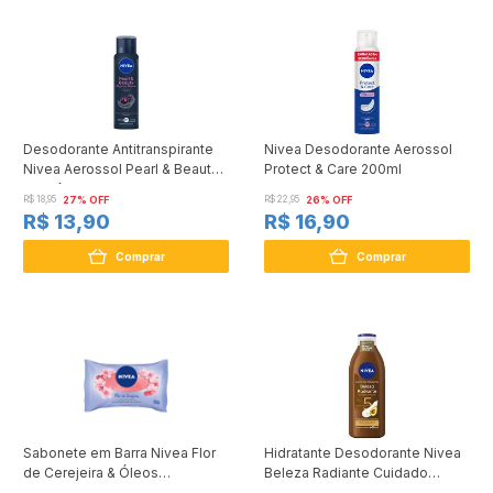
Desodorante Antitranspirante
Nivea Desodorante Aerossol
Nivea Aerossol Pearl & Beauty
Protect & Care 200ml
Fragrância Premium 150ml
R$ 18,95
27% OFF
R$ 22,95
26% OFF
R$ 13,90
R$ 16,90
Comprar
Comprar
Sabonete em Barra Nivea Flor
Hidratante Desodorante Nivea
de Cerejeira & Óleos
Beleza Radiante Cuidado
Essenciais 85g
Intenso 400ml