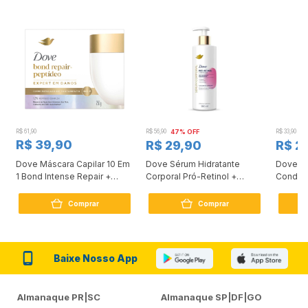
R$ 61,90
R$ 56,90
47% OFF
R$ 33,90
3
R$ 39,90
R$ 29,90
R$ 2
Dove Máscara Capilar 10 Em
Dove Sérum Hidratante
Dove Ki
1 Bond Intense Repair +
Corporal Pró-Retinol +
Condici
Peptídeo 250G
Firmador 380Ml
Reconst
Comprar
Comprar
Baixe Nosso App
Almanaque PR|SC
Almanaque SP|DF|GO