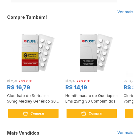
Ver mais
Compre Também!
R$ 55,29
70% OFF
R$ 66,95
79% OFF
R$ 114,24
R$ 16,79
R$ 14,19
R$ 3
Cloridrato de Sertralina
Hemifumarato de Quetiapina
Cloridr
50mg Medley Genérico 30
Ems 25mg 30 Comprimidos
75mg 3
Comprimidos
Comprar
Comprar
Mais Vendidos
Ver mais