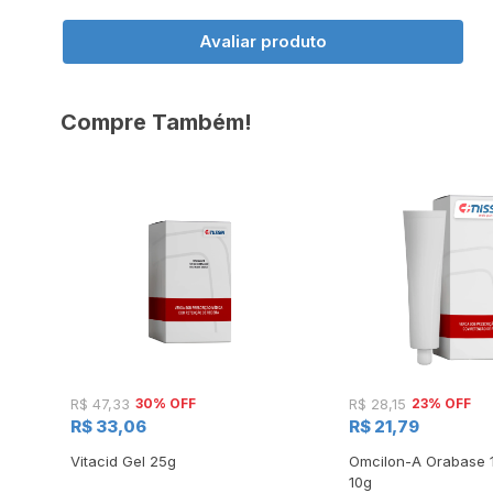
Avaliar produto
Compre Também!
30% OFF
23% OFF
R$ 47,33
R$ 28,15
R$ 33,06
R$ 21,79
ay
Vitacid Gel 25g
Omcilon-A Orabase
10g