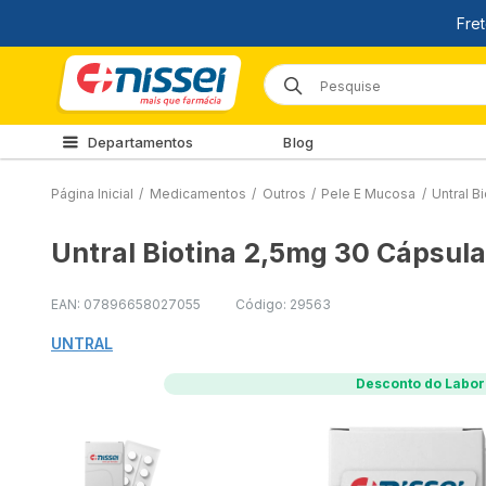
Departamentos
Blog
Página Inicial
/
Medicamentos
/
Outros
/
Pele E Mucosa
/
Untral B
Untral Biotina 2,5mg 30 Cápsul
EAN: 07896658027055
Código: 29563
UNTRAL
Desconto do Labor