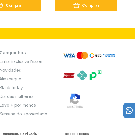
Comprar
Comprar
Campanhas
Linha Exclusiva Nissei
Novidades
Almanaque
Black friday
Dia das mulheres
Leve + por menos
Semana do aposentado
Almanaque SP|GO|DF"
Redes sociais