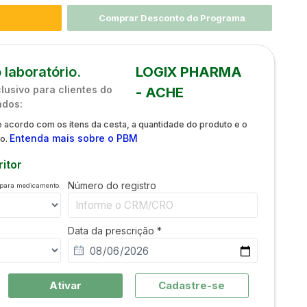
Comprar Desconto do Programa
 laboratório.
LOGIX PHARMA
usivo para clientes do
- ACHE
ados:
 acordo com os itens da cesta, a quantidade do produto e o
Entenda mais sobre o PBM
do.
itor
Número do registro
 para medicamento.
Data da prescrição *
Ativar
Cadastre-se