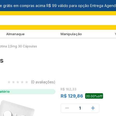
Almanaque
Manipulação
iotina 2,5mg 30 Cápsulas
as
(0 avaliações)
R$ 162,33
atório
R$ 129,86
20.00%off
1