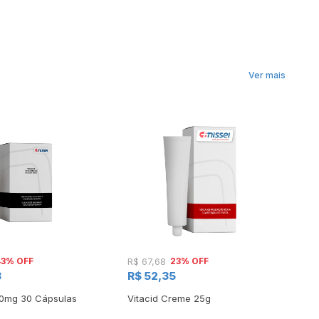
Ver mais
43% OFF
23% OFF
R$ 67,68
R$
8
R$ 52,35
R
0mg 30 Cápsulas
Vitacid Creme 25g
Fi
Co