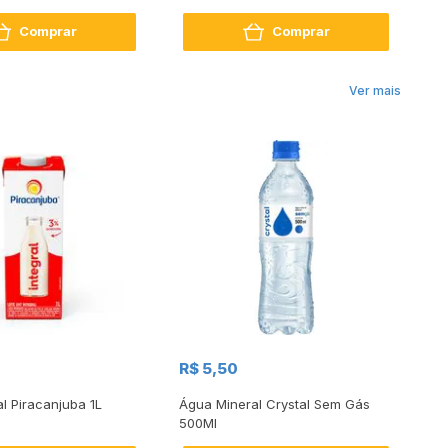
Comprar
Comprar
Ver mais
R$
R$ 5,50
R
al Piracanjuba 1L
Água Mineral Crystal Sem Gás
Do
500Ml
Bo
2