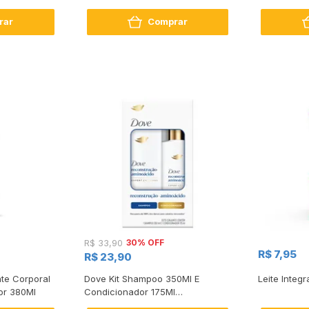
rar
Comprar
30% OFF
R$ 33,90
R$ 7,95
R$ 23,90
te Corporal
Dove Kit Shampoo 350Ml E
Leite Integr
or 380Ml
Condicionador 175Ml
Reconstrução + Aminoácido