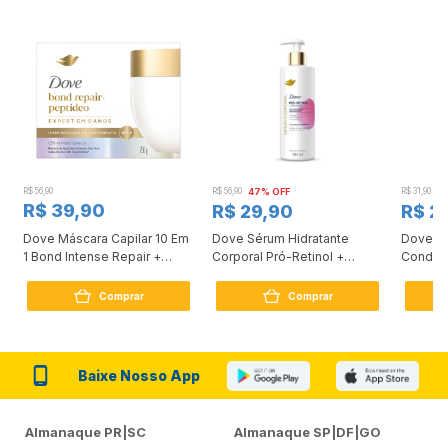
R$ 56,90
R$ 56,90
47% OFF
R$ 31,90
2
R$ 39,90
R$ 29,90
R$ 2
Dove Máscara Capilar 10 Em
Dove Sérum Hidratante
Dove Ki
1 Bond Intense Repair +
Corporal Pró-Retinol +
Condici
Peptídeo 250G
Firmador 380Ml
Reconst
Comprar
Comprar
Baixe Nosso App
Almanaque PR|SC
Almanaque SP|DF|GO