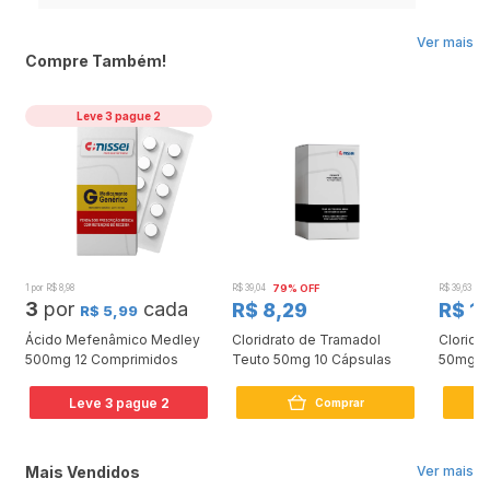
Ver mais
Compre Também!
Leve 3 pague 2
1 por R$ 8,98
R$ 39,04
79% OFF
R$ 39,63
7
3
por
cada
R$ 8,29
R$ 11
R$ 5,99
Ácido Mefenâmico Medley
Cloridrato de Tramadol
Cloridr
500mg 12 Comprimidos
Teuto 50mg 10 Cápsulas
50mg 10
Leve
3
pague
2
Comprar
Mais Vendidos
Ver mais