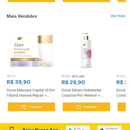
Mais Vendidos
Ver mais
R$ 61,90
R$ 56,90
47% OFF
R$ 33,90
3
R$ 39,90
R$ 29,90
R$ 2
Dove Máscara Capilar 10 Em
Dove Sérum Hidratante
Dove Ki
1 Bond Intense Repair +
Corporal Pró-Retinol +
Condici
Peptídeo 250G
Firmador 380Ml
Reconst
Comprar
Comprar
Baixe Nosso App