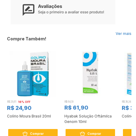
Ver mais
Compre Também!
R$ 29,61
16% OFF
R$ 64,19
R$ 39,34
9
R$ 61,90
R$ 24,90
R$ 3
Colírio Moura Brasil 20ml
Hyabak Solução Oftámilca
Colírio 
g
Genom 10ml
s
Comprar
Comprar