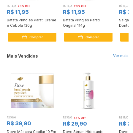
R$ 14,95
20% OFF
R$ 14,95
20% OFF
R$ 14,99
4
R$ 11,95
R$ 11,95
R$ 7
Batata Pringles Parati Creme
Batata Pringles Parati
Salgadi
e Cebola 120g
Original 114g
Doritos
Comprar
Comprar
Mais Vendidos
Ver mais
R$ 56,90
R$ 56,90
47% OFF
R$ 31,90
2
R$ 39,90
R$ 29,90
R$ 2
Dove Máscara Capilar 10 Em
Dove Sérum Hidratante
Dove Ki