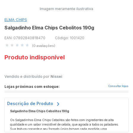
Imagem meramente ilustrativa
ELMA CHIPS
Salgadinho Elma Chips Cebolitos 190g
EAN: 07892840818470
Código: 1001420
(0 avaliações)
Produto indisponível
Vendido e distribuído por
Nissei
Lojas próximas com estoque:
Consultar lojas
Descrição de Produto
Salgadinho Elma Chips Cebolitos 190g
Os Salgadinhos Elma Chips Cebolitos são feitos com ingredientes de alta
qualidade e um sabor irresistível de cebola, que agrada a todos os paladares.
Sua textura crocante e seu formato único tornam cada mordida uma