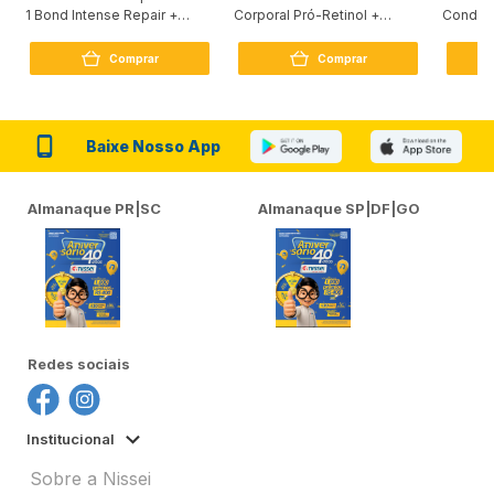
1 Bond Intense Repair +
Corporal Pró-Retinol +
Condici
Peptídeo 250G
Firmador 380Ml
Reconst
Comprar
Comprar
Baixe Nosso App
Almanaque PR|SC
Almanaque SP|DF|GO
Redes sociais
Institucional
Sobre a Nissei