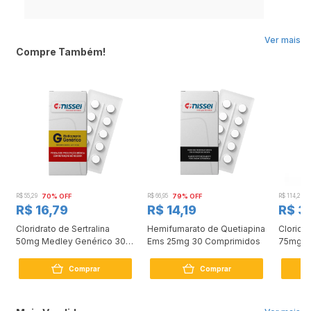
Ver mais
Compre Também!
R$ 55,29
70% OFF
R$ 66,95
79% OFF
R$ 114,24
R$ 16,79
R$ 14,19
R$ 3
Cloridrato de Sertralina
Hemifumarato de Quetiapina
Cloridr
50mg Medley Genérico 30
Ems 25mg 30 Comprimidos
75mg 3
Comprimidos
Comprar
Comprar