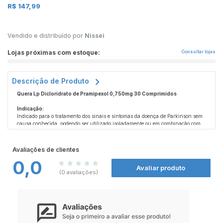
R$ 147,99
Vendido e distribuído por
Nissei
Lojas próximas com estoque:
Consultar lojas
Descrição de Produto
Quera Lp Dicloridrato de Pramipexol 0,750mg 30 Comprimidos
Indicação:
Indicado para o tratamento dos sinais e sintomas da doença de Parkinson sem
causa conhecida, podendo ser utilizado isoladamente ou em combinação com
levodopa. Sua formulação de liberação prolongada permite um efeito contínuo
ao longo do dia, auxiliando no controle dos sintomas motores da doença.
Como funciona:
Atua no cérebro aliviando os problemas motores relacionados à doença de
Avaliações de clientes
Parkinson e ajuda a proteger os neurônios dos efeitos nocivos da levodopa,
0,0
contribuindo para uma melhora na qualidade de vida do paciente.
Avaliar produto
Contraindicação:
(0 avaliações)
Não deve ser utilizado por pacientes com alergia ao pramipexol ou a qualquer
componente da fórmula.
ESTE PRODUTO É UM MEDICAMENTO, SE PERSISTIREM OS SINTOMAS, O
MÉDICO DEVERÁ SER CONSULTADO. SEU USO PODE TRAZER RISCOS.
PROCURE O MÉDICO E O FARMACÊUTICO. LEIA A BULA.