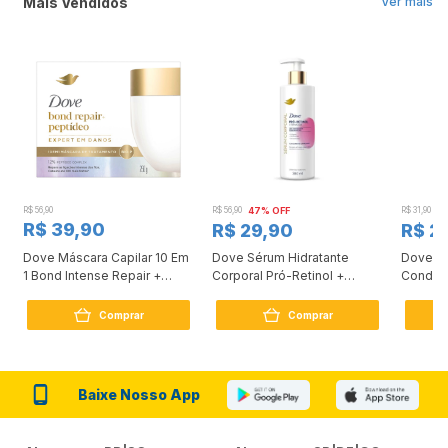
Mais Vendidos
Ver mais
R$ 56,90
R$ 56,90
47% OFF
R$ 31,90
2
R$ 39,90
R$ 29,90
R$ 2
Dove Máscara Capilar 10 Em
Dove Sérum Hidratante
Dove Ki
1 Bond Intense Repair +
Corporal Pró-Retinol +
Condici
Peptídeo 250G
Firmador 380Ml
Reconst
Comprar
Comprar
Baixe Nosso App