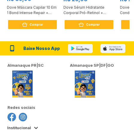
Dove Máscara Capilar 10 Em
Dove Sérum Hidratante
Dove Ki
1 Bond Intense Repair +
Corporal Pró-Retinol +
Condici
Peptídeo 250G
Firmador 380Ml
Reconst
Comprar
Comprar
Baixe Nosso App
Almanaque PR|SC
Almanaque SP|DF|GO
Redes sociais
Institucional