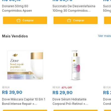
Donaren 50mg 60
Succinato De Desvenlafaxina
Succ
Comprimidos Apsen
100mg 30 Comprimidos
50mg
Medley
Comprar
Comprar
Mais Vendidos
Ver mais
R$ 56,90
R$ 56,90
47% OFF
R$ 31,90
R$ 39,90
R$ 29,90
R$ 
Dove Máscara Capilar 10 Em 1
Dove Sérum Hidratante
Dove
Bond Intense Repair +
Corporal Pró-Retinol +
Cond
Peptídeo 250G
Firmador 380Ml
Reco