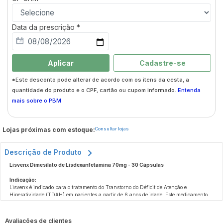
Data da prescrição *
Aplicar
Cadastre-se
*Este desconto pode alterar de acordo com os itens da cesta, a
quantidade do produto e o CPF, cartão ou cupom informado.
Entenda
mais sobre o PBM
Lojas próximas com estoque:
Consultar lojas
Descrição de Produto
Lisvenx Dimesilato de Lisdexanfetamina 70mg - 30 Cápsulas
Indicação:
Lisvenx é indicado para o tratamento do Transtorno do Déficit de Atenção e
Hiperatividade (TDAH) em pacientes a partir de 6 anos de idade. Este medicamento
deve ser utilizado como parte de um programa abrangente de tratamento do TDAH,
que pode incluir aconselhamento e outras terapias. Lisvenx também é indicado para o
tratamento do Transtorno de Compulsão Alimentar (TCA) em adultos, ajudando a
Como o Lisvenx funciona?
Avaliações de clientes