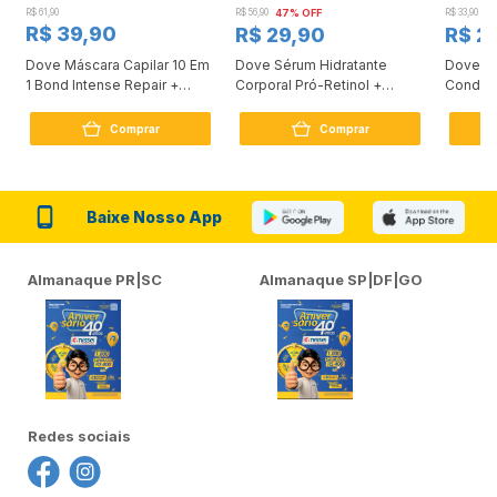
R$ 61,90
R$ 56,90
47% OFF
R$ 33,90
3
R$ 39,90
R$ 29,90
R$ 2
Dove Máscara Capilar 10 Em
Dove Sérum Hidratante
Dove Ki
1 Bond Intense Repair +
Corporal Pró-Retinol +
Condici
Peptídeo 250G
Firmador 380Ml
Reconst
Comprar
Comprar
Baixe Nosso App
Almanaque PR|SC
Almanaque SP|DF|GO
Redes sociais