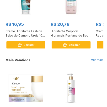
R$ 16,95
R$ 20,78
R$ 2
a
Creme Hidratante Fashion
Hidratante Corporal
Creme 
Sebo de Carneiro Ureia 10%
Hidramais Perfume de Bebê
Repara
200ml
500ml
Dexpan
Comprar
Comprar
Mais Vendidos
Ver mais