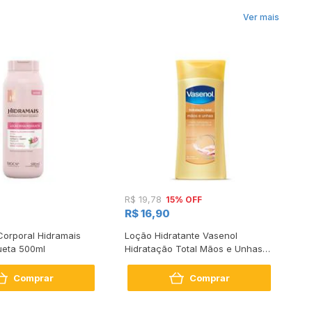
Ver mais
15% OFF
R$ 19,78
R
R$ 16,90
Corporal Hidramais
Loção Hidratante Vasenol
Hi
eta 500ml
Hidratação Total Mãos e Unhas
Co
200ml
Comprar
Comprar