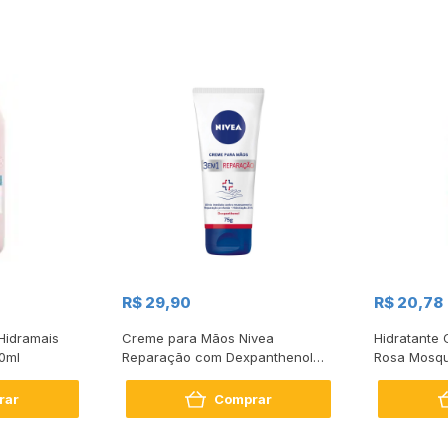
R$ 29,90
R$ 20,78
Hidramais
Creme para Mãos Nivea
Hidratante 
0ml
Reparação com Dexpanthenol
Rosa Mosqu
75g
rar
Comprar