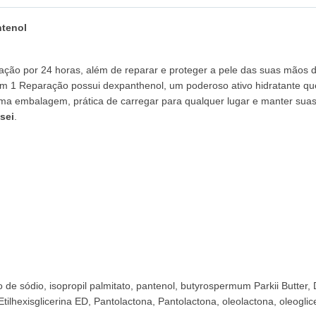
ntenol
ção por 24 horas, além de reparar e proteger a pele das suas mãos d
em 1 Reparação possui dexpanthenol, um poderoso ativo hidratante qu
ma embalagem, prática de carregar para qualquer lugar e manter sua
sei
.
lfato de sódio, isopropil palmitato, pantenol, butyrospermum Parkii Butter,
 Etilhexisglicerina ED, Pantolactona, Pantolactona, oleolactona, oleoglice