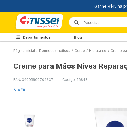
Departamentos
Blog
Página Inicial
/
Dermocosméticos
/
Corpo
/
Hidratante
/
Creme pa
Creme para Mãos Nivea Repara
EAN: 04005900704337
Código: 56848
NIVEA