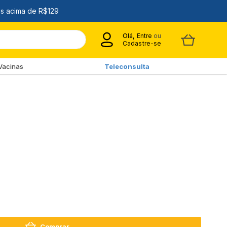
Olá,
Entre
ou
Cadastre-se
Vacinas
Teleconsulta
Comprar