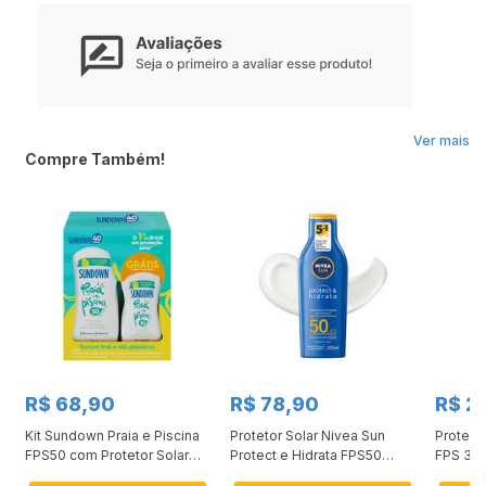
Ver mais
Compre Também!
R$ 68,90
R$ 78,90
R$ 2
Kit Sundown Praia e Piscina
Protetor Solar Nivea Sun
Proteto
FPS50 com Protetor Solar
Protect e Hidrata FPS50
FPS 30 
200ml + 120ml Grátis
200ml