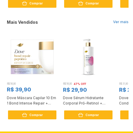
Comprar
Comprar
Mais Vendidos
Ver mais
R$ 56,90
R$ 56,90
47% OFF
R$ 31,90
2
R$ 39,90
R$ 29,90
R$ 2
Dove Máscara Capilar 10 Em
Dove Sérum Hidratante
Dove Ki
1 Bond Intense Repair +
Corporal Pró-Retinol +
Condici
Peptídeo 250G
Firmador 380Ml
Reconst
Comprar
Comprar