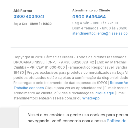
Alô Farma
Atendimento ao Cliente
0800 4004041
0800 6436464
Seg a Sáb - 8h00 às 22h00
Seg a Sex - 8h00 às 16h30
Dom e feriados - 8h00 às 20h00
atendimentocliente@nisseisa.co
Copyright ©️ 2020 Fármacias Nissei - Todos os direitos reservado
DROGARIAS NISSEI |CNPJ: 79.430.682/0028-42 | End: Av. Marechal Fl
Curitiba - PR| CEP: 81.630-000 | Farmacêutico Responsável: Sandra
18480 | Preços exclusivos para produtos comercializados na Loja Vi
pedidos efetuados estão sujeitos à confirmação da disponibilidade
Encarregado pelo tratamento de dados pessoais (DPO) |
Robson Vet
Trabalhe conosco
Clique para ver as oportunidades! | E-mail: recr
Atendimento ao cliente, dúvidas e reclamações:
clique aqui
| Email:
atendimentocliente@nisseisa.com.br ou
WhatsApp
.
Nissei e os cookies: a gente usa cookies para person
navegando, você concorda com a nossa
Política de