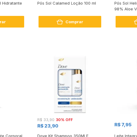
 Hidratante
Pós Sol Calamed Loção 100 ml
Pós Sol Hel
98% Aloe V
rar
Comprar
30% OFF
R$ 33,90
R$ 7,95
R$ 23,90
te Corporal
Dove Kit Shampoo 350Ml E
Leite Integr