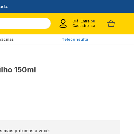
Olá,
Entre
ou
Cadastre-se
Vacinas
Teleconsulta
ilho 150ml
s mais próximas a você: