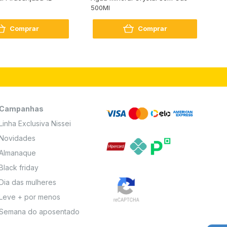
500Ml
Bo
2
Comprar
Comprar
Campanhas
Linha Exclusiva Nissei
Novidades
Almanaque
Black friday
Dia das mulheres
Leve + por menos
Semana do aposentado