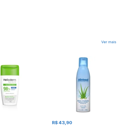
Ver mais
R$ 43,90
R