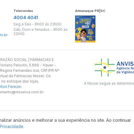
Televendas
Almanaque PR|SC
4004 4041
Seg a Sex - 8h00 às 23h00
Sáb, Dom e feriados - 8h00 às
22h00
m.br
s. RAZÃO SOCIAL | FÁRMACIAS E
oriano Peixoto, 5.666 - Hauer -
 Regina Fernandes Izar, CRF/PR Nº
rtual da Fármacias Nissei. Os
 no estoque das lojas.
A Nissei segue as determin
tori Ferezin
.
utamento@nisseisa.com.br
alizar anúncios e melhorar a sua experiência no site. Ao continuar
Desenvolvido por:
 Privacidade.