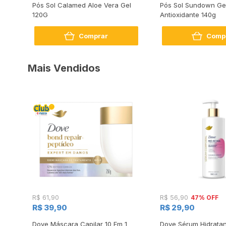
Pós Sol Calamed Aloe Vera Gel
Pós Sol Sundown Gel
120G
Antioxidante 140g
Comprar
Comp
Mais Vendidos
47% OFF
R$ 61,90
R$ 56,90
R$ 39,90
R$ 29,90
s
Dove Máscara Capilar 10 Em 1
Dove Sérum Hidratan