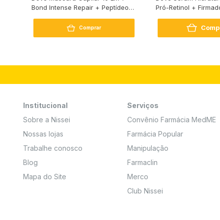
Bond Intense Repair + Peptídeo
Pró-Retinol + Firmad
250G
Comp
Comprar
Institucional
Serviços
Sobre a Nissei
Convênio Farmácia MedME
Nossas lojas
Farmácia Popular
Trabalhe conosco
Manipulação
Blog
Farmaclin
Mapa do Site
Merco
Club Nissei