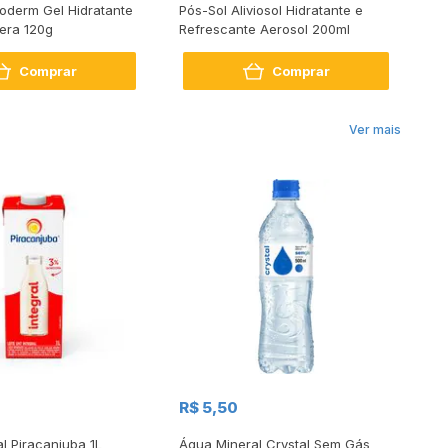
ioderm Gel Hidratante
Pós-Sol Aliviosol Hidratante e
Sp
era 120g
Refrescante Aerosol 200ml
Comprar
Comprar
Ver mais
R$
R$ 5,50
R
al Piracanjuba 1L
Água Mineral Crystal Sem Gás
Do