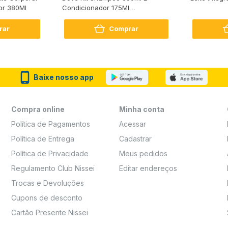
or 380Ml
Condicionador 175Ml
Reconstrução + Aminoácido
rar
Comprar
Baixe nosso app
Compra online
Minha conta
Política de Pagamentos
Acessar
Política de Entrega
Cadastrar
Política de Privacidade
Meus pedidos
Regulamento Club Nissei
Editar endereços
Trocas e Devoluções
Cupons de desconto
Cartão Presente Nissei