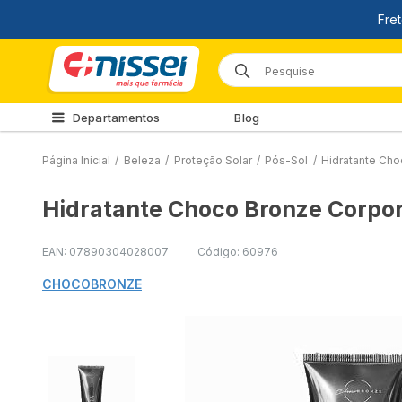
Departamentos
Blog
Página Inicial
/
Beleza
/
Proteção Solar
/
Pós-Sol
/
Hidratante Cho
Hidratante Choco Bronze Corpora
EAN: 07890304028007
Código: 60976
CHOCOBRONZE